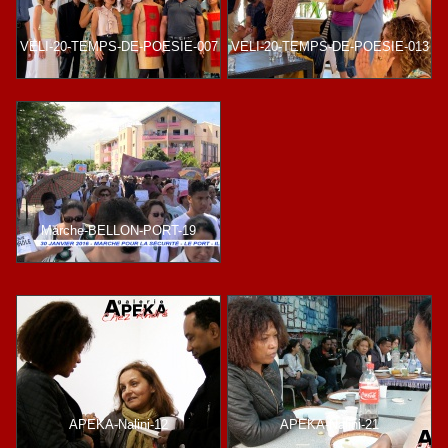
VELI-20-TEMPS-DE-POESIE-007
VELI-20-TEMPS-DE-POESIE-013
Marche-BELLON-PORT-19
APEKA-Nalini-12
APEKA-Nalini-21