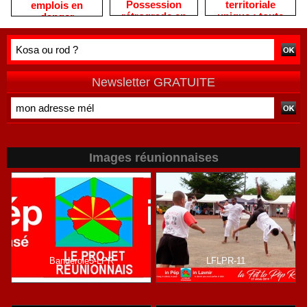
Possession
territoriale
emplois en
rétrograde en
unique : toute
danger
deuxième
autre prise de
division
position ne peut
être
qu'individuelle
Newsletter GRATUITE
Images réunionnaises
Banderole5-LPR
LFLPR-11