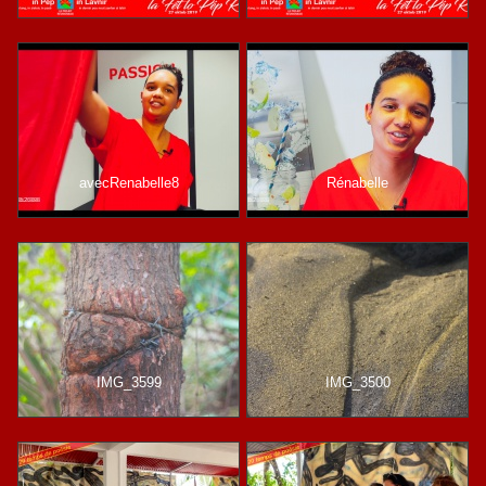
avecRenabelle8
Rénabelle
IMG_3599
IMG_3500