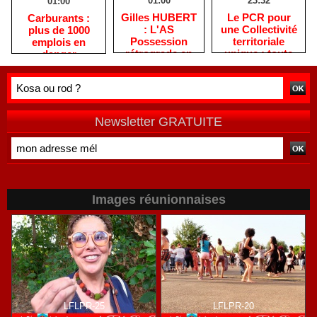
01:00
23:32
01:00
Gilles HUBERT
Le PCR pour
Carburants :
: L'AS
une Collectivité
plus de 1000
Possession
territoriale
emplois en
rétrograde en
unique : toute
danger
deuxième
autre prise de
division
position ne peut
être
qu'individuelle
Newsletter GRATUITE
Images réunionnaises
LFLPR-25
LFLPR-20