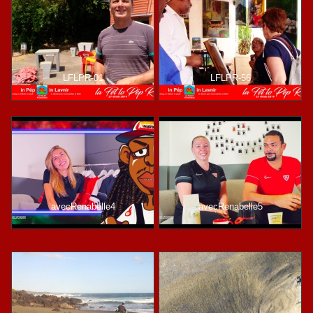
LFLPR-01
LFLPR-56
avecRenabelle4
avecRenabelle5