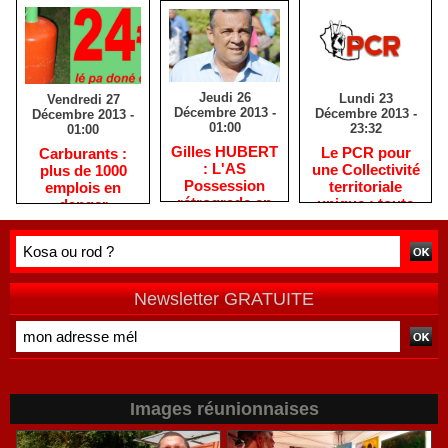
Jeudi 26
Lundi 23
Vendredi 27
Décembre 2013 -
Décembre 2013 -
Décembre 2013 -
01:00
23:32
01:00
Gilles HUBERT
Le PCR pour
Carburants :
: L'AS
une Collectivité
plus de 1000
Possession
territoriale
emplois en
rétrograde en
unique : toute
danger
deuxième
autre prise de
division
position ne peut
être
qu'individuelle
Newsletter GRATUITE
Images réunionnaises