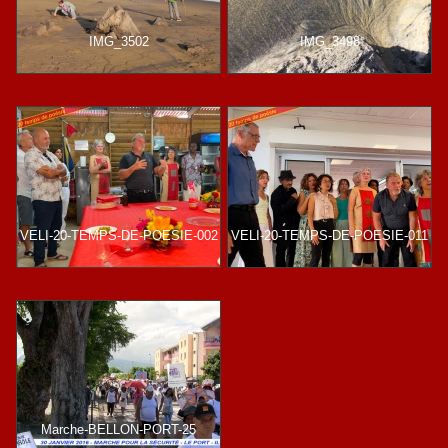
IMG_3502
IMG_3498
VELI-20-TEMPS-DE-POESIE-002
VELI-20-TEMPS-DE-POESIE-011
Marche-BELLON-PORT-25