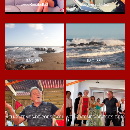
avecRenabelle3
avecRenabelle2
IMG_3517
IMG_3509
VELI-20-TEMPS-DE-POESIE-001
VELI-20-TEMPS-DE-POESIE-010