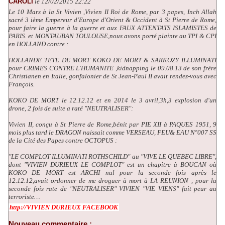
CAROLI
le 12/02/2015 22:22
Le 10 Mars à la St Vivien ,Vivien II Roi de Rome, par 3 papes, Inch Allah
sacré 3 ième Empereur d'Europe d'Orient & Occident à St Pierre de Rome,
pour faire la guerre à la guerre et aux FAUX ATTENTATS ISLAMISTES de
PARIS. et MONTAUBAN TOULOUSE,nous avons porté plainte au TPI & CPI
en HOLLAND contre :
HOLLANDE TETE DE MORT KOKO DE MORT & SARKOZY ILLUMINATI
pour CRIMES CONTRE L'HUMANITE ,kidnapping le 09.08.13 de son frère
Christianen en Italie, gonfalonier de St Jean-Paul II avait rendez-vous avec
François.
KOKO DE MORT le 12.12.12 et en 2014 le 3 avril,3h,3 explosion d'un
drone, 2 fois de suite a raté "NEUTRALISER":
Vivien II, conçu à St Pierre de Rome,bénit par PIE XII à PAQUES 1951, 9
mois plus tard le DRAGON naissait comme VERSEAU, FEU& EAU N°007 SS
de la Cité des Papes contre OCTOPUS :
"LE COMPLOT ILLUMINATI ROTHSCHILD" au "VIVE LE QUEBEC LIBRE",
dont "VIVIEN DURIEUX LE COMPLOT" est un chapitre à BOUCAN où
KOKO DE MORT est ARCHI nul pour la seconde fois après le
12.12.12,avait ordonner de me droguer à mort à LA REUNION , pour la
seconde fois rate de "NEUTRALISER" VIVIEN "VIE VIENS" fait peur au
terroriste…
http://VIVIEN DURIEUX FACEBOOK
Nouveau commentaire :