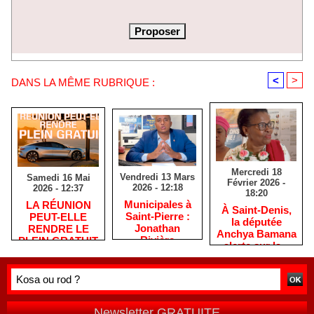
<
>
DANS LA MÊME RUBRIQUE :
Mercredi 18
Vendredi 13 Mars
Samedi 16 Mai
Février 2026 -
2026 - 12:18
2026 - 12:37
18:20
​Municipales à
​LA RÉUNION
​À Saint-Denis,
Saint-Pierre :
PEUT-ELLE
la députée
Jonathan
RENDRE LE
Anchya Bamana
Rivière
PLEIN GRATUIT
alerte sur la «
remercie les
?
double peine »
habitants après
vécue par
une campagne
Mayotte
de terrain
Newsletter GRATUITE