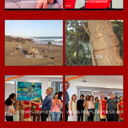
avecRenabelle3
avecRenabelle8
IMG_3502
IMG_3592
VELI-20-TEMPS-DE-POESIE-006
VELI-20-TEMPS-DE-POESIE-007