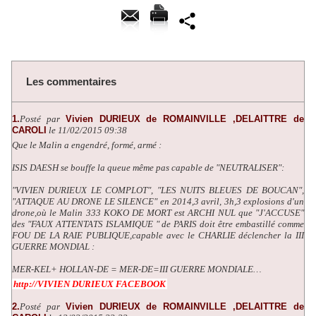
Les commentaires
1.
Posté par
Vivien DURIEUX de ROMAINVILLE ,DELAITTRE de
CAROLI
le 11/02/2015 09:38
Que le Malin a engendré, formé, armé :
ISIS DAESH se bouffe la queue même pas capable de "NEUTRALISER":
"VIVIEN DURIEUX LE COMPLOT", "LES NUITS BLEUES DE BOUCAN",
"ATTAQUE AU DRONE LE SILENCE" en 2014,3 avril, 3h,3 explosions d'un
drone,où le Malin 333 KOKO DE MORT est ARCHI NUL que "J'ACCUSE"
des "FAUX ATTENTATS ISLAMIQUE " de PARIS doit être embastillé comme
FOU DE LA RAIE PUBLIQUE,capable avec le CHARLIE déclencher la III
GUERRE MONDIAL :
MER-KEL+ HOLLAN-DE = MER-DE=III GUERRE MONDIALE…
http://VIVIEN DURIEUX FACEBOOK
2.
Posté par
Vivien DURIEUX de ROMAINVILLE ,DELAITTRE de