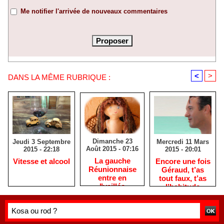
Me notifier l'arrivée de nouveaux commentaires
<
>
DANS LA MÊME RUBRIQUE :
Dimanche 23
Mercredi 11 Mars
Jeudi 3 Septembre
Août 2015 - 07:16
2015 - 20:01
2015 - 22:18
La gauche
Encore une fois
Vitesse et alcool
Réunionnaise
Géraud, t’as
entre en
tout faux, t’as
"veillée
l’habitude
mortuaire"
maintenant…
jusqu’au mois
de décembre