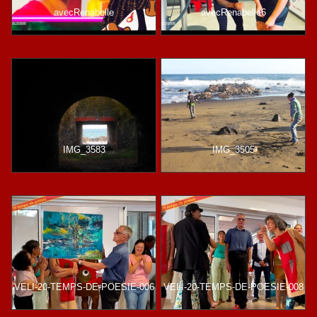
avecRenabelle
avecRenabelle6
IMG_3583
IMG_3505
VELI-20-TEMPS-DE-POESIE-006
VELI-20-TEMPS-DE-POESIE-008