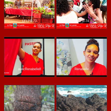
LFLPR-72
LFLPR-74
avecRenabelle8
Rénabelle