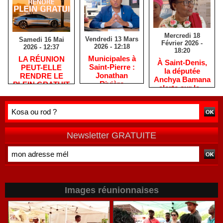
Mercredi 18
Vendredi 13 Mars
Samedi 16 Mai
Février 2026 -
2026 - 12:18
2026 - 12:37
18:20
​Municipales à
​LA RÉUNION
​À Saint-Denis,
Saint-Pierre :
PEUT-ELLE
la députée
Jonathan
RENDRE LE
Anchya Bamana
Rivière
PLEIN GRATUIT
alerte sur la «
remercie les
?
double peine »
habitants après
vécue par
une campagne
Mayotte
de terrain
Newsletter GRATUITE
Images réunionnaises