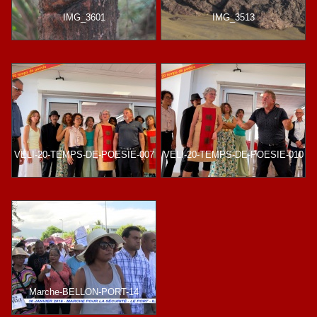
IMG_3601
IMG_3513
VELI-20-TEMPS-DE-POESIE-007
VELI-20-TEMPS-DE-POESIE-010
Marche-BELLON-PORT-14