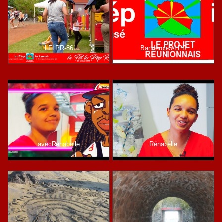
LFLPR-86
Banderole5-LPR
avecRenabelle
Rénabelle