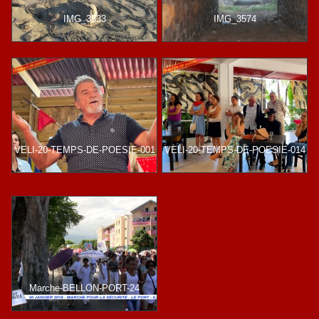
IMG_3533
IMG_3574
VELI-20-TEMPS-DE-POESIE-001
VELI-20-TEMPS-DE-POESIE-014
Marche-BELLON-PORT-24