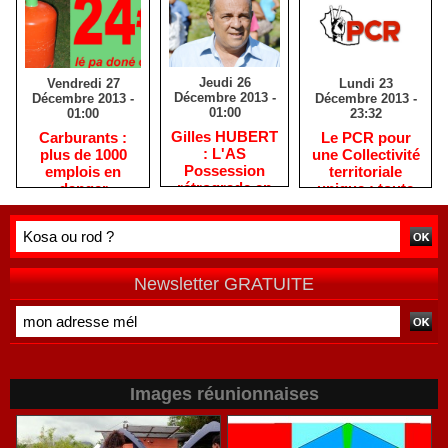
Jeudi 26
Lundi 23
Vendredi 27
Décembre 2013 -
Décembre 2013 -
Décembre 2013 -
01:00
23:32
01:00
Gilles HUBERT
Le PCR pour
Carburants :
: L'AS
une Collectivité
plus de 1000
Possession
territoriale
emplois en
rétrograde en
unique : toute
danger
deuxième
autre prise de
division
position ne peut
être
qu'individuelle
Newsletter GRATUITE
Images réunionnaises