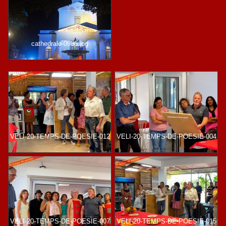
cathedrale-0986.jpg
VELI-20-TEMPS-DE-POESIE-012
VELI-20-TEMPS-DE-POESIE-004
VELI-20-TEMPS-DE-POESIE-007
VELI-20-TEMPS-DE-POESIE-015