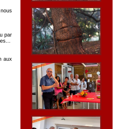
 nous
u par
ives…
m aux