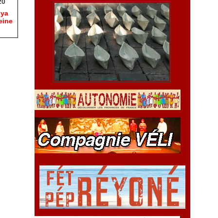
20
hya
eine