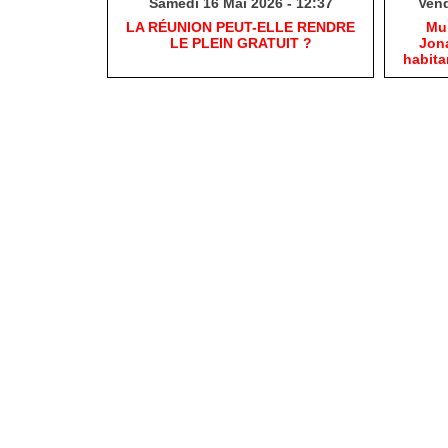
Samedi 16 Mai 2026 - 12:37
Vend
​LA RÉUNION PEUT-ELLE RENDRE
​Mu
LE PLEIN GRATUIT ?
Jona
habit