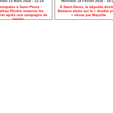
redi 13 Mars 2026 - 12:18
Mercredi 18 Février 2026 - 18:
nicipales à Saint-Pierre :
​À Saint-Denis, la députée Anc
than Rivière remercie les
Bamana alerte sur la « double p
ants après une campagne de
» vécue par Mayotte
terrain