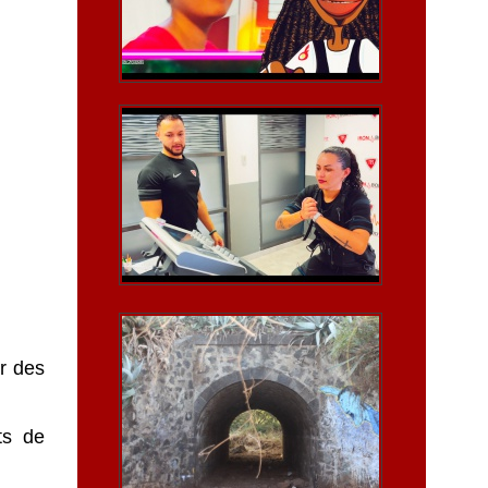
r des
ts de