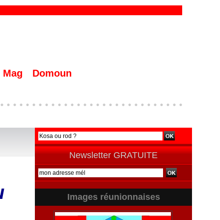
Mag
Domoun
Newsletter GRATUITE
u
Images réunionnaises