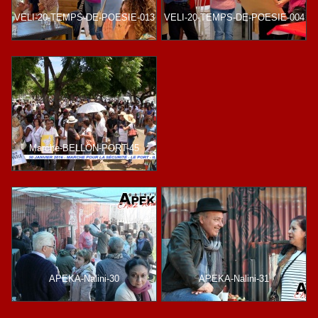
VELI-20-TEMPS-DE-POESIE-013
VELI-20-TEMPS-DE-POESIE-004
Marche-BELLON-PORT-45
APEKA-Nalini-30
APEKA-Nalini-31