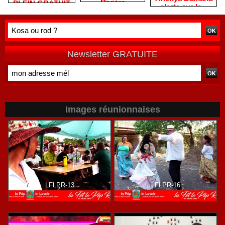
Rivière
PLEIN GRATUIT
alerte sur la «
remercie les
?
double peine »
habitants après
vécue par
une campagne
Mayotte
de terrain
Newsletter GRATUITE
Images réunionnaises
LFLPR-13
LFLPR-16