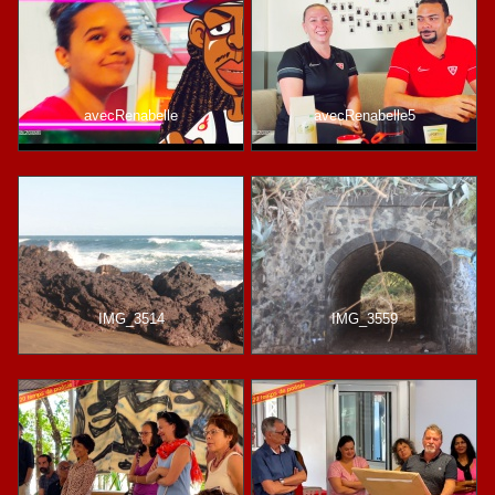
avecRenabelle
avecRenabelle5
IMG_3514
IMG_3559