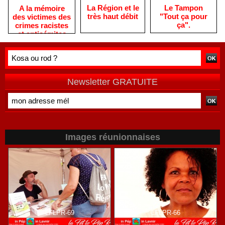
La Région et le
Le Tampon
A la mémoire
très haut débit
"Tout ça pour
des victimes des
ça".
crimes racistes
et antisémites
Newsletter GRATUITE
Images réunionnaises
LFLPR-69
LFLPR-66