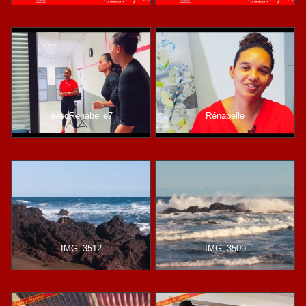
avecRenabelle7
Rénabelle
IMG_3512
IMG_3509