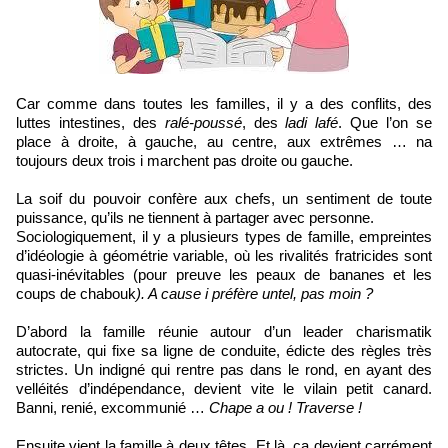
Car comme dans toutes les familles, il y a des conflits, des
luttes intestines, des
ralé-poussé
, des
ladi lafé
. Que l’on se
place à droite, à gauche, au centre, aux extrêmes … na
toujours deux trois i marchent pas droite ou gauche.
La soif du pouvoir confère aux chefs, un sentiment de toute
puissance, qu’ils ne tiennent à partager avec personne.
Sociologiquement, il y a plusieurs types de famille, empreintes
d’idéologie à géométrie variable, où les rivalités fratricides sont
quasi-inévitables (pour preuve les peaux de bananes et les
coups de chabouk
). A cause i préfère untel, pas moin ?
D’abord la famille réunie autour d’un leader charismatik
autocrate, qui fixe sa ligne de conduite, édicte des règles très
strictes. Un indigné qui rentre pas dans le rond, en ayant des
velléités d’indépendance, devient vite le vilain petit canard.
Banni, renié, excommunié …
Chape a ou ! Traverse !
Ensuite vient la famille à deux têtes. Et là, ça devient carrément