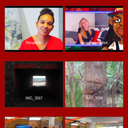
Rénabelle
avecRenabelle4
IMG_3567
IMG_3598