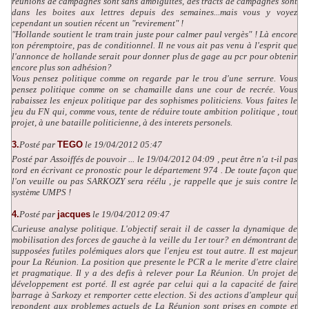
réunions de campagnes sont sans ambiguités, des tracts de campagnes sont
dans les boites aux lettres depuis des semaines...mais vous y voyez
cependant un soutien récent un "revirement" !
"Hollande soutient le tram train juste pour calmer paul vergès" ! Là encore
ton péremptoire, pas de conditionnel. Il ne vous ait pas venu à l'esprit que
l'annonce de hollande serait pour donner plus de gage au pcr pour obtenir
encore plus son adhésion?
Vous pensez politique comme on regarde par le trou d'une serrure. Vous
pensez politique comme on se chamaille dans une cour de recrée. Vous
rabaissez les enjeux politique par des sophismes politiciens. Vous faites le
jeu du FN qui, comme vous, tente de réduire toute ambition politique , tout
projet, à une bataille politicienne, à des interets personels.
3.
Posté par
TEGO
le 19/04/2012 05:47
Posté par Assoiffés de pouvoir ... le 19/04/2012 04:09 , peut être n'a t-il pas
tord en écrivant ce pronostic pour le département 974 . De toute façon que
l'on veuille ou pas SARKOZY sera réélu , je rappelle que je suis contre le
système UMPS !
4.
Posté par
jacques
le 19/04/2012 09:47
Curieuse analyse politique. L'objectif serait il de casser la dynamique de
mobilisation des forces de gauche à la veille du 1er tour? en démontrant de
supposées futiles polémiques alors que l'enjeu est tout autre. Il est majeur
pour La Réunion. La position que presente le PCR a le merite d'etre claire
et pragmatique. Il y a des defis à relever pour La Réunion. Un projet de
développement est porté. Il est agrée par celui qui a la capacité de faire
barrage à Sarkozy et remporter cette election. Si des actions d'ampleur qui
repondent aux problemes actuels de La Réunion sont prises en compte et