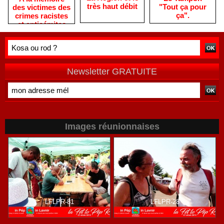
très haut débit
"Tout ça pour
des victimes des
ça".
crimes racistes
et antisémites
Newsletter GRATUITE
Images réunionnaises
LFLPR-81
LFLPR-28