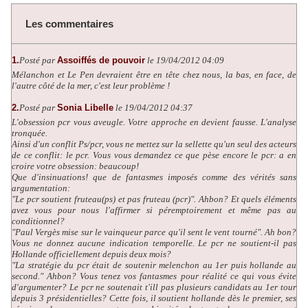
Les commentaires
1.
Posté par
Assoiffés de pouvoir
le 19/04/2012 04:09
Mélanchon et Le Pen devraient être en tête chez nous, la bas, en face, de
l'autre côté de la mer, c'est leur problème !
2.
Posté par
Sonia Libelle
le 19/04/2012 04:37
L'obsession pcr vous aveugle. Votre approche en devient fausse. L'analyse
tronquée.
Ainsi d'un conflit Ps/pcr, vous ne mettez sur la sellette qu'un seul des acteurs
de ce conflit: le pcr. Vous vous demandez ce que pèse encore le pcr: a en
croire votre obsession: beaucoup!
Que d'insinuations! que de fantasmes imposés comme des vérités sans
argumentation:
"Le pcr soutient fruteau(ps) et pas fruteau (pcr)". Ahbon? Et quels éléments
avez vous pour nous l'affirmer si péremptoirement et même pas au
conditionnel?
"Paul Vergès mise sur le vainqueur parce qu'il sent le vent tourné". Ah bon?
Vous ne donnez aucune indication temporelle. Le pcr ne soutient-il pas
Hollande officiellement depuis deux mois?
"La stratégie du pcr était de soutenir melenchon au 1er puis hollande au
second." Ahbon? Vous tenez vos fantasmes pour réalité ce qui vous évite
d'argumenter? Le pcr ne soutenait t'ill pas plusieurs candidats au 1er tour
depuis 3 présidentielles? Cette fois, il soutient hollande dès le premier, ses