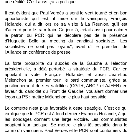
une réalité. C'est aussi ça la politique.
Il est évident que Paul Vergès a senti le vent tourné et en bon
opportuniste qu'il est, il mise sur le vainqueur, François
Hollande, qui a dit lors de sa visite à La Réunion, qu'il est
d'accord pour le tram-train. Ce jour-là, cétait aussi pour calmer
le patron du PCR qui ne décolère pas de la présence
d'Huguette Bello au meeting du candidat socialiste. "Les
socialistes ne sont pas loyaux", avait dit le président de
l'Alliance en conférence de presse.
La forte probabilité du succès de la Gauche à l'élection
présidentielle, a déjà perturbé la stratégie du PCR. Car en
appelant à voter François Hollande, et aussi Jean-Luc
Mélenchon au premier tour, le parti communiste, grâce au
positionnement de ses satellites (CGTR, ARCP et AJFER) en
faveur du candidat du Front de Gauche, voulaient donner une
leçon au PS : mettre Mélenchon le plus haut possible.
Le contexte n'est plus favorable à cette stratégie. C'est ce qui
explique que le PCR est à fond derrière François Hollande, à qui
les sondages donnent une large victoire. Les communistes
adaptent leur tactique. Se mettre le plus tôt possible dans le
camp du vainqueur. Paul Vergès et le PCR sont coutumiers du