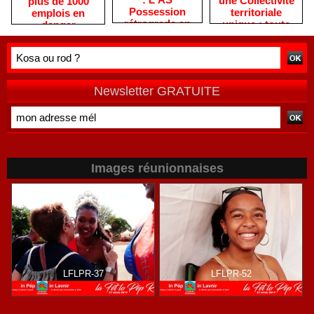
une Collectivité
plus de 1000
Possession
territoriale
emplois en
rétrograde en
unique : toute
danger
deuxième
autre prise de
division
position ne peut
être
qu'individuelle
Newsletter GRATUITE
Images réunionnaises
LFLPR-37
LFLPR-52