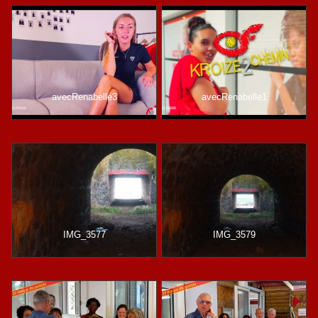
avecRenabelle3
avecRenabelle1
IMG_3577
IMG_3579