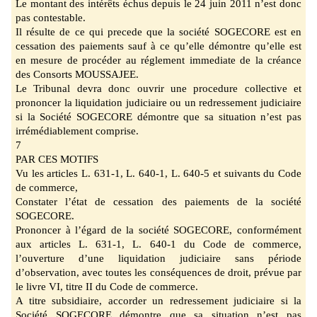
Le montant des intérêts échus depuis le 2
4 juin 2011 n’est donc
pas contestable.
Il résulte de ce qui precede que la société SOGECORE est en
cessation des paiements sauf à
ce qu’elle démontre qu’elle est
en mesure de procéder au réglement immediate de la créance
des Consorts MOUSSAJEE.
Le Tribunal devra donc ouvrir une procedure collective et
prononcer la liquidation judiciaire ou un red
ressement judiciaire
si la Société SOGECORE démontre que sa situation n’est pas
irrémédiablement comprise.
7
PAR CES MOTIFS
Vu les articles L. 631-1, L. 640-1, L. 640-5 et suivants du Code
de commerce,
Constater l’état de cessation des paiements de la s
ociété
SOGECORE.
Prononcer à l’égard de la société
SOGECORE, conformément
aux articles L. 631-1, L. 640-1
du Code de commerce,
l’ouverture d’une liquidation judiciaire sans période
d’observation,
avec toutes les conséquences de droit, prévue par
le livre VI, titre II du Code de commerce.
A titre subsidiaire, accorder un redressement judiciaire si la
Société SOGECORE démontre
que sa situation n’est pas