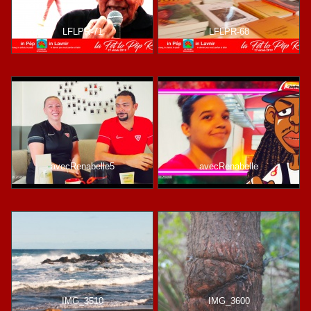
LFLPR-71
LFLPR-68
avecRenabelle5
avecRenabelle
IMG_3510
IMG_3600