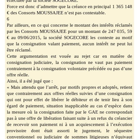
effectuée par la société SOGECORE.
Force est donc d’admettre que la créance en principal
1 365
148
€
des Consorts MOUSSAJEE
n’est pas contestable.
6
Par ailleurs, en ce qui concerne le montant des intérêts réclamés
par les Consorts MOUSSAJEE pour un montant de 247
035, 59
€ au 09/06/2015
, la société SOGECORE les conteste au motif
que la consignation valant paiement, aucun intérêt ne peut lui
être réclamé.
Cette argumentation est vouée au rejet car en matière de
consignation judiciaire, la consignation ne vaut pas paiement
contraiement à la consignation volontaire précédée ou pas
d’une
offre réelle.
Ainsi, il a été jugé que :
«
Mais attendu que l’arrêt, par motifs propres et adoptés, retient
que contrairement aux offres réelles suivies d’une consignation
qui ont pour effet de libérer le débiteur et de tenir lieu à
son
égard de paiement, situation inap
plicable au cas d’espèce dans
la mesure où la
consignation faite par le GAE ne correspondait
pas à une offre de libération faisant suite à un
refus du créancier
de recevoir son paiement ni à un acquiescement à l’exécution
provisoire
dont était assorti le jugement, le séquestre
conventionnel ou judiciaire de sommes litigieuses
n’équivaut