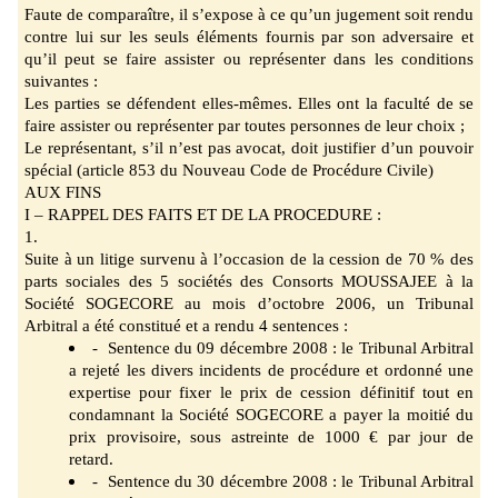
Faute de comparaître, il s’expose à ce qu’un jugement soit rendu
contre lui sur les seuls
élém
ents fournis par son adversaire et
qu’il peut se faire assister ou représenter dans les
conditions
suivantes :
Les parties se défendent elles-mêmes. Elles ont la faculté de se
faire assister ou représenter par toutes personnes de leur choix ;
Le représen
tant, s’il n’est pas avocat, doit justifier d’un pouvoir
spécial (article 853 du
Nouveau Code de Procédure Civile)
AUX FINS
I
–
RAPPEL DES FAITS ET DE LA PROCEDURE :
1.
Suite à un litige survenu à l’occasion de la cession de 70 % des
parts sociales
des 5 sociétés des Consorts MOUSSAJEE à la
Société SOGECORE
au mois d’octobre 2006, un Tribunal
Arbitral a été constitué et a rendu 4 sentences :
- Sentence du 09 décembre 2008 : le Tribunal Arbitral
a rejeté les divers incidents de procédure et ordonné une
expertise pour fixer le prix de cession définitif tout en
condamnant la Société SOGECORE a payer la moitié du
prix provisoire, sous astreinte
de 1000 € par jour de
retard.
- Sentence du 30 décembre 2008 : le Tribunal Arbitral