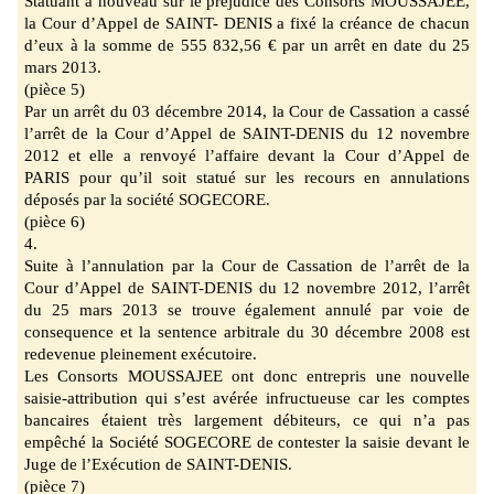
Statuant à nouveau sur le préjudice des Consorts MOUSSAJEE,
la Cour d’Appel de SAINT
- DENIS a fixé l
a créance de chacun
d’eux à la somme de 555
832,
56 €
par un arrêt en date du 25
mars 2013.
(pièce 5)
Par un arrêt du 03 décembre 2014, la Cour de Cassation a cassé
l’arrêt de la Cour d’Appel de
SAINT-
DENIS du 12 novembre
2012 et elle a renvoyé l’affaire devant la Cour d’Appel de
PARIS pour qu’il soit
statué sur les recours en annulations
déposés par la société SOGECORE.
(pièce 6)
4.
Sui
te à l’
annulation par la Cour de Cassation
de l’arrêt de la
Cour d’Appel de SAINT
-DENIS du 12 novembre 2012,
l’arr
êt
du 25 mars 2013 se trouve également annulé par voie de
consequence et la sentence arbitrale du 30 décembre 2008 est
redevenue pleinement exécutoire.
Les Consorts MOUSSAJEE ont donc entrepris une nouvelle
saisie-
attribution qui s’est avérée
infructueuse car les comptes
bancaires étaient très largement d
ébiteurs, ce qui n’a pas
empêché la Société SOGECORE de contester la saisie devant le
Juge de l’Exécution de
SAINT-DENIS.
(pièce 7)