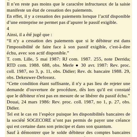
Il n’en reste pas moins que le caractère infructueux de la saisie
manifeste un état de cessation
des paiements.
En effet,
il y a cessation des paiements lorsque l’actif disponible
d’une entreprise ne permet pas d’apurer le passif exigible.
4
Ainsi, il a été jugé que :
“ll n'y a cessation des paiements que si le débiteur est dans
l'impossibilité de faire face à son
passif exigible, c'est-à-
dire
échu, avec son actif disponible.”
T. com. Lille, 5 mai 1987: RJ com. 1987. 255, note Derrida;
RTD com. 1988. 688, obs. Merle
●
30 avr. 1987: Rev. proc.
coll. 1987, no 3, p. 11, obs. Didier; Rev. dr. bancaire 1988. 29,
obs. Dekeuwer-Defossez.
“Cette condition étant suffisante, il n'y a pas lieu de rejeter une
demande d'ouverture de
procédure, dès lors qu'il est constaté
que le débiteur n'est pas en mesure de se libérer du
passif échu.”
Douai, 24 mars 1986: Rev. proc. coll. 1987, no 1, p. 27, obs.
Didier.
Tel est le cas en l’espèce puisque les disponibilités bancaires de
la société SOGECORE n’ont
pas permis de payer une créance
qui est certaine dans son principe et dans son quantum.
Sauf à démontrer que le solde débiteur des comptes bancaires