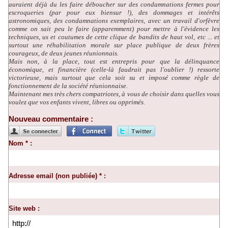
auraient déjà du les faire déboucher sur des condamnations fermes pour
escroqueries (par pour eux biensur !), des dommages et intérêts
astronomiques, des condamnations exemplaires, avec un travail d'orfèvre
comme on sait peu le faire (apparemment) pour mettre à l'évidence les
techniques, us et coutumes de cette clique de bandits de haut vol, etc ... et
surtout une réhabilitation morale sur place publique de deux frères
courageux, de deux jeunes réunionnais.
Mais non, à la place, tout est entrepris pour que la délinquance
économique, et financière (celle-là faudrait pas l'oublier !) ressorte
victorieuse, mais surtout que cela soit su et imposé comme règle de
fonctionnement de la société réunionnaise.
Maintenant mes très chers compatriotes, à vous de choisir dans quelles vous
voulez que vos enfants vivent, libres ou opprimés.
Nouveau commentaire :
Nom * :
Adresse email (non publiée) * :
Site web :