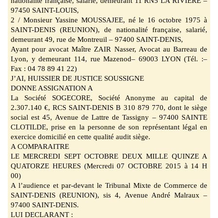
nationalité française, salarié, demeurant 11 RN5 LA RIVIERE
–
97450 SAINT-LOUIS,
2 / Monsieur Yassine MOUSSAJEE
, né le 16 octobre 1975 à
SAINT-DENIS (REUNION), de nationalité française, salarié,
demeurant 49, rue de Montreuil
–
97400 SAINT-DENIS,
Ayant pour avocat Maître ZAIR Nasser, Avocat au Barreau de
Lyon, y demeurant 114, rue Mazenod
–
69003 LYON (Tél. :
–
Fax : 04 78 89 41 22)
J’AI, HUISSIER DE JUSTICE SOUSSIGNE
DONNE ASSIGNATION A
La Société SOGECORE
, Société Anonyme au capital de
2.307.140
€, RCS SAINT
-DENIS B 310 879 770, dont le siège
social est 45, Avenue de Lattre de Tassigny
–
97400 SAINTE
CLOTILDE, prise en la personne de son représentant légal en
exercice domicilié en cette qualité audit siège.
A COMPARAITRE
LE MERCREDI SEPT OCTOBRE DEUX MILLE QUINZE A
QUATORZE HEURES (Mercredi 07 OCTOBRE 2015 à 14 H
00)
A l’audience et par
-devant le Tribunal Mixte de Commerce de
SAINT-DENIS (REUNION), sis 4, Avenue André Malraux
–
97400 SAINT-DENIS.
LUI DECLARANT :