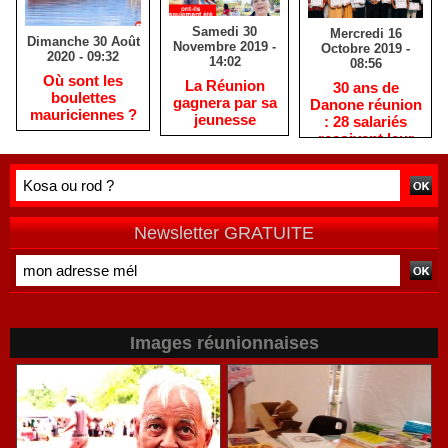
Samedi 30
Mercredi 16
Dimanche 30 Août
Novembre 2019 -
Octobre 2019 -
2020 - 09:32
14:02
08:56
Où sont les
La Réunion
30 ans de
boulettes
gagnera par sa
Danone réunion
mauriciennes ?
jeunesse
: 28 salariés
reçoivent leur
médaille du
travail
Newsletter GRATUITE
Images réunionnaises