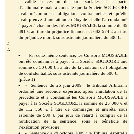
a validé la cession de parts
sociales et le pacte
d’actionnaire mais a constaté que la Société SOGECORE
avait
méconnu ses obligations contractuell
es et qu’elle
avait preuve d’une attitude déloyale et elle l’a condamné
à payer à chacun des frères MOUSSAJEE la somme de 85
391 € au titre du préjudice financier et 682 574 € au titre
du préjudice moral, sous astreinte journalière de 500 €.
2
2.
- Par cette même sentence, les Consorts MOUSSAJEE
ont été condamnés à payer à la
Société SOGECORE une
somme de 50 000 € au titre de la violation de l’obligation
de confidentialité, sous astreinte journalière de 500 €.
(pièce 1)
- Sentence du 26 juin 2009 : le Tribunal Arbitral a
ordonné une seconde expertise, après annulation de la
précédente et a condamné les Consorts MOUSSAJEE à
payer à la
Société SOGECORE la somme de 25 000 € et
de 112 560 € à titre de dommages et intérêts, sous
astreinte de 500 € par jour de retard à
compter de la
notification de la
sentence, sous le bénéficie de
l’exécution provisoire.
- Sentence du 29 octobre 2009 : le Tribunal Arbitral a