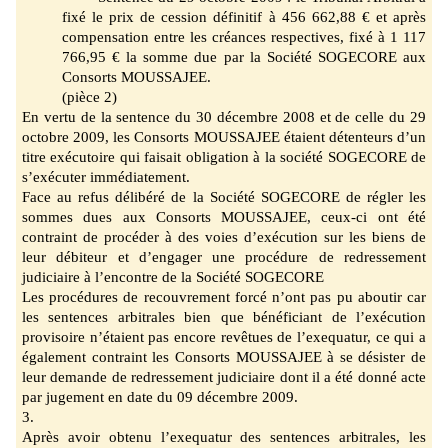
fixé le prix de cession définitif à
456 662,88 € et après
compensation entre les créances respectives, fixé à 1 11
7
766,95
€ la somme due par la Société SOGECORE aux
Consorts MOUSSAJEE.
(pièce 2)
En vertu de la sentence du 30 décembre 2008 et de celle du 29
octobre 2009, les Consorts
MOUSSAJEE étaient détenteurs d’un
titre exécutoire qui faisait obligation à la
société
SOGECORE de
s’exécuter immédiatement.
Face au refus délibéré de la Société SOGECORE de régler les
sommes dues aux Consorts MOUSSAJEE, ceux-
ci ont été
contraint de procéder à des voies d’exécution sur les biens de
leur débiteur et d’engager une pr
océdure de redressement
judiciaire à
l’
encontre de la Société SOGECORE
Les procédures de recouvrement forcé n’ont pas pu aboutir car
les sentences arbitrales
bien
que bénéficiant de l’exécution
provisoire n’étaient pas encore revêtues de l’exequatur, ce q
ui a
également contraint les Consorts MOUSSAJEE à se désister de
leur demande de redressement judiciaire dont il a été donné acte
par jugement en date du 09 décembre 2009.
3.
Après avoir obtenu l’exequatur des sentences arbitrales, les