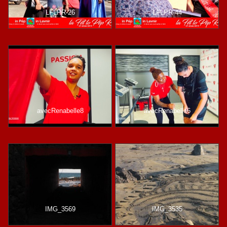
LFLPR-26
LFLPR-44
avecRenabelle8
avecRenabelle6
IMG_3569
IMG_3535