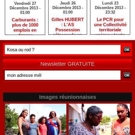
Jeudi 26
Lundi 23
Vendredi 27
Décembre 2013 -
Décembre 2013 -
Décembre 2013 -
01:00
23:32
01:00
Gilles HUBERT
Le PCR pour
Carburants :
: L'AS
une Collectivité
plus de 1000
Possession
territoriale
emplois en
rétrograde en
unique : toute
danger
deuxième
autre prise de
division
position ne peut
être
qu'individuelle
Newsletter GRATUITE
Images réunionnaises