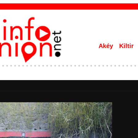
Akéy
Kiltir