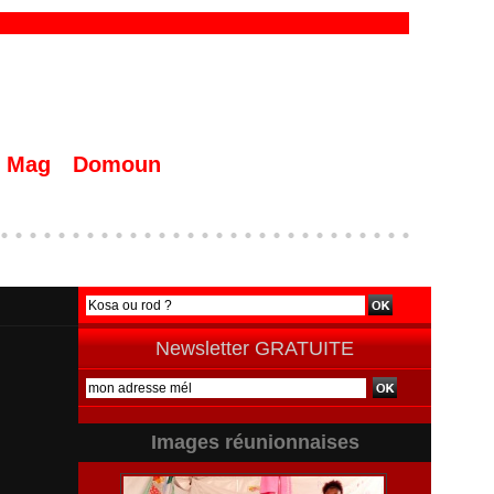
Mag
Domoun
Newsletter GRATUITE
Images réunionnaises