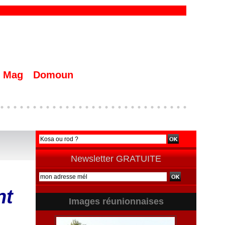
Mag
Domoun
Newsletter GRATUITE
nt
Images réunionnaises