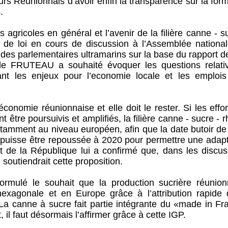
rs Réunionnais d’avoir enfin la transparence sur la for
s.
 agricoles en général et l’avenir de la filière canne - s
t de loi en cours de discussion à l’Assemblée nationale
t des parlementaires ultramarins sur la base du rapport 
de FRUTEAU a souhaité évoquer les questions relati
nt les enjeux pour l’economie locale et les emplois
l’économie réunionnaise et elle doit le rester. Si les effo
nt être poursuivis et amplifiés, la filière canne - sucre - 
tamment au niveau européen, afin que la date butoir de 
puisse être repoussée à 2020 pour permettre une adapt
ent de la République lui a confirmé que, dans les discu
soutiendrait cette proposition.
rmulé le souhait que la production sucrière réunion
hexagonale et en Europe grâce à l’attribution rapide 
La canne à sucre fait partie intégrante du «made in Fr
il faut désormais l’affirmer grâce à cette IGP.