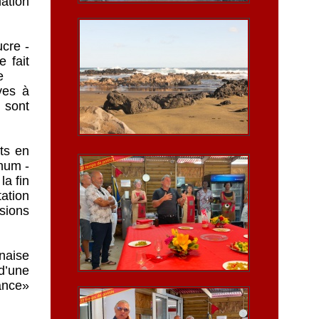
mation
ucre -
 fait
de
ves à
 sont
rts en
rhum -
la fin
ation
ssions
naise
d’une
ance»