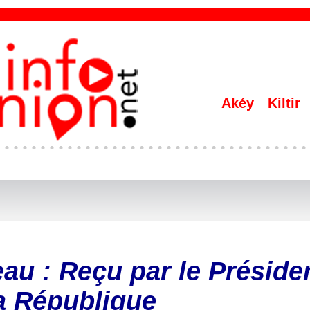
Akéy
Kiltir
au : Reçu par le Préside
a République