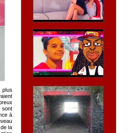
 plus
vaient
breux
 sont
nce à
ouveau
 de la