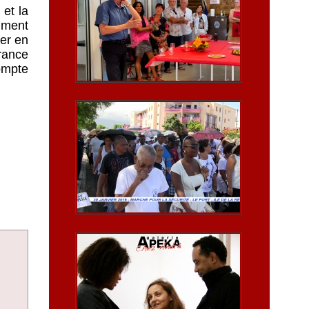
et la
amment
Mer en
rance
ompte