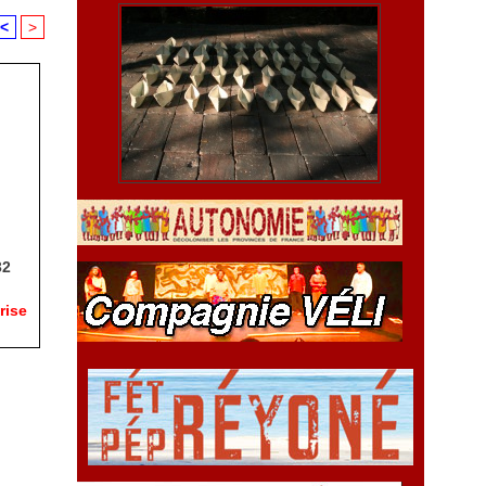
<
>
32
rise