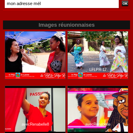
Images réunionnaises
LFLPR-36
LFLPR-17
avecRenabelle8
avecRenabelle