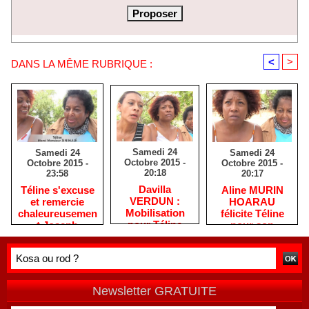
<
>
DANS LA MÊME RUBRIQUE :
Samedi 24
Samedi 24
Samedi 24
Octobre 2015 -
Octobre 2015 -
Octobre 2015 -
20:18
20:17
23:58
Davilla
Aline MURIN
Téline s'excuse
VERDUN :
HOARAU
et remercie
Mobilisation
félicite Téline
chaleureusemen
pour Téline
pour son
t Joseph
courage
SINIMALÉ
Newsletter GRATUITE