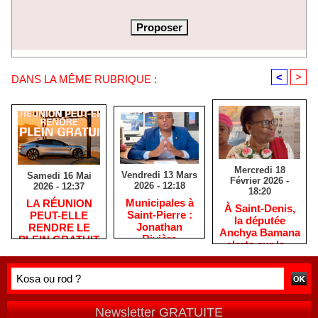
<
>
DANS LA MÊME RUBRIQUE :
Mercredi 18
Vendredi 13 Mars
Samedi 16 Mai
Février 2026 -
2026 - 12:18
2026 - 12:37
18:20
​Municipales à
​LA RÉUNION
​À Saint-Denis,
Saint-Pierre :
PEUT-ELLE
la députée
Jonathan
RENDRE LE
Anchya Bamana
Rivière
PLEIN GRATUIT
alerte sur la «
remercie les
?
double peine »
habitants après
vécue par
une campagne
Mayotte
de terrain
Newsletter GRATUITE