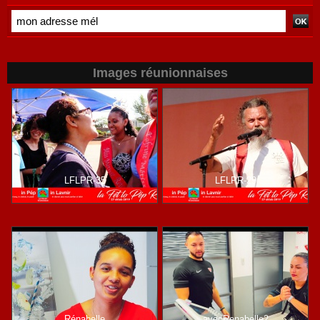
Images réunionnaises
LFLPR-35
LFLPR-29
Rénabelle
avecRenabelle2