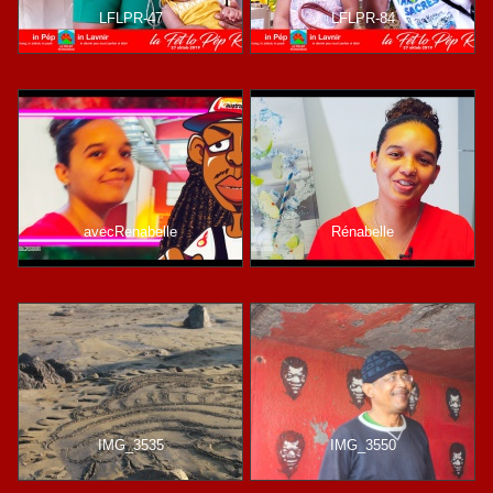
LFLPR-47
LFLPR-84
avecRenabelle
Rénabelle
IMG_3535
IMG_3550