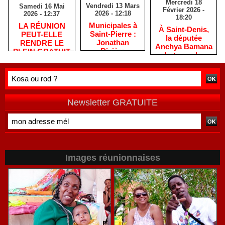
Mercredi 18
Vendredi 13 Mars
Samedi 16 Mai
Février 2026 -
2026 - 12:18
2026 - 12:37
18:20
​Municipales à
​LA RÉUNION
​À Saint-Denis,
Saint-Pierre :
PEUT-ELLE
la députée
Jonathan
RENDRE LE
Anchya Bamana
Rivière
PLEIN GRATUIT
alerte sur la «
remercie les
?
double peine »
habitants après
vécue par
une campagne
Mayotte
de terrain
Newsletter GRATUITE
Images réunionnaises