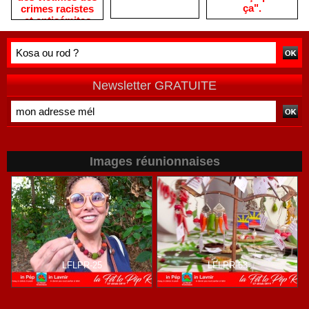
ça".
crimes racistes
et antisémites
Newsletter GRATUITE
Images réunionnaises
LFLPR-25
LFLPR-63