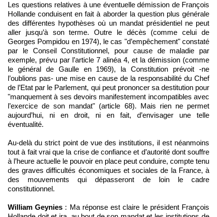
Les questions relatives à une éventuelle démission de François
Hollande conduisent en fait à aborder la question plus générale
des différentes hypothèses où un mandat présidentiel ne peut
aller jusqu’à son terme. Outre le décès (comme celui de
Georges Pompidou en 1974), le cas "d’empêchement" constaté
par le Conseil Constitutionnel, pour cause de maladie par
exemple, prévu par l’article 7 alinéa 4, et la démission (comme
le général de Gaulle en 1969), la Constitution prévoit -ne
l’oublions pas- une mise en cause de la responsabilité du Chef
de l’Etat par le Parlement, qui peut prononcer sa destitution pour
"manquement à ses devoirs manifestement incompatibles avec
l’exercice de son mandat" (article 68). Mais rien ne permet
aujourd’hui, ni en droit, ni en fait, d’envisager une telle
éventualité.
Au-delà du strict point de vue des institutions, il est néanmoins
tout à fait vrai que la crise de confiance et d’autorité dont souffre
à l’heure actuelle le pouvoir en place peut conduire, compte tenu
des graves difficultés économiques et sociales de la France, à
des mouvements qui dépasseront de loin le cadre
constitutionnel.
William Geynies
: Ma réponse est claire le président François
Hollande doit et ira au bout de son mandat et les institutions de