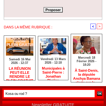
<
>
DANS LA MÊME RUBRIQUE :
Mercredi 18
Vendredi 13 Mars
Samedi 16 Mai
Février 2026 -
2026 - 12:18
2026 - 12:37
18:20
​Municipales à
​LA RÉUNION
​À Saint-Denis,
Saint-Pierre :
PEUT-ELLE
la députée
Jonathan
RENDRE LE
Anchya Bamana
Rivière
PLEIN GRATUIT
alerte sur la «
remercie les
?
double peine »
habitants après
vécue par
une campagne
Mayotte
de terrain
Newsletter GRATUITE