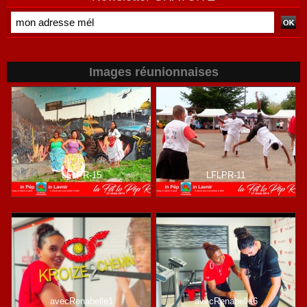
Images réunionnaises
LFLPR-15
LFLPR-11
avecRenabelle1
avecRenabelle6