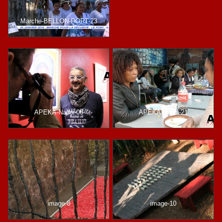
Marche-BELLON-PORT-23
APEKA-Nalini-06
APEKA-Nalini-21
image-8
image-10