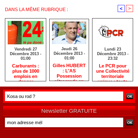
<
>
DANS LA MÊME RUBRIQUE :
Jeudi 26
Lundi 23
Vendredi 27
Décembre 2013 -
Décembre 2013 -
Décembre 2013 -
01:00
23:32
01:00
Gilles HUBERT
Le PCR pour
Carburants :
: L'AS
une Collectivité
plus de 1000
Possession
territoriale
emplois en
rétrograde en
unique : toute
danger
deuxième
autre prise de
division
position ne peut
être
qu'individuelle
Newsletter GRATUITE