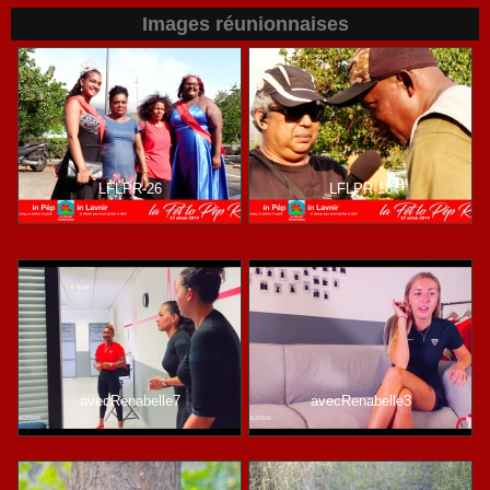
Images réunionnaises
LFLPR-26
LFLPR-18
avecRenabelle7
avecRenabelle3