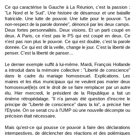
Ce qui caractérise la Gauche à La Réunion, c'est la passion :
"Le Nord et le Sud". Une histoire de désamour et une bataille
fratricide. Une lutte de pouvoir. Une lutte pour le pouvoir. "Le
non-respect de la parole donnée", dénoncé par les deux camps.
Deux fortes personnalités. Deux visions. Et un parti coupé en
deux. A Paris, ce n'est pas le PS qui est coupé en deux. Ce
n'est pas non plus le pouvoir. Ce qui est double, c'est la parole
donnée. Ce qui est dit la veille, change le jour. C'est la liberté de
penser. C'est la liberté de panser…
Le dernier exemple suffit à lui-même. Mardi, François Hollande
a introduit dans la mémoire collective : "Liberté de conscience"
dans le cadre du mariage homosexuel. Explications. Les
maires et les élus municipaux qui ne veulent pas marier deux
homosexuel(le)s ont le droit de se faire remplacer par un autre
élu. Hier mercredi, le président de la République a fait un
énième rétropédalage. "Il n'a jamais été question d'inscrire le
principe de "Liberté de conscience" dans la loi", a précisé hier
l'Elysée. On se serait cru à l'UMP où une nouvelle décompte ou
précision était nécessaire.
Mais qu'est-ce qui pousse ce pouvoir à faire des déclarations
intempestives, de déclencher des réactions et des polémiques