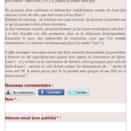
pas certain ! Mais bon, il n' y a jamais de fumée sans feu!
Ne pouvant plus continuer à embaucher indéfiniment comme ils l'ont fait
chacun à tour de rôle, que leur reste-t-il au final ?
Élément de réponse... la solution est toute trouvée, ils devront s'entendre sur
ce qu'ils auront à dire à leur électeurs.
Si leur intention s'avère, personnellement, je la trouve sensé (pour une fois !
) et fort louable car elle permettra, tout en le réduisant drastiquement,
d'assainir le parc des embauchés de courtoisie, ceux que l'on nomme
alimentaires ( ce dernier est beaucoup plus à la mode ! Soit ! ).
L'effet escompté sera sans doute une bien moindre bousculade au portillon.
L'histoire ne dit cependant pas quand sera signée la convention de Saint-
Louis ! ...il y a bien eu la convention de Genève, alors pourquoi pas celle de
Saint-Louis? ...surtout si cela devait calmer les demandeurs de : " moins lé
venu voir M. le maire parce que lu la promis mon garçon ek ma fille un ti
place travail ".
Nouveau commentaire :
Nom * :
Adresse email (non publiée) * :