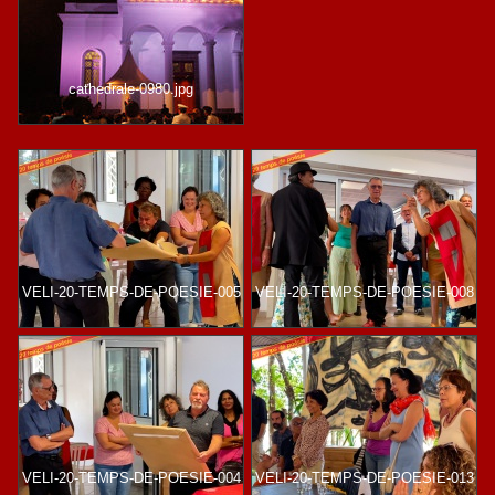
cathedrale-0980.jpg
VELI-20-TEMPS-DE-POESIE-005
VELI-20-TEMPS-DE-POESIE-008
VELI-20-TEMPS-DE-POESIE-004
VELI-20-TEMPS-DE-POESIE-013