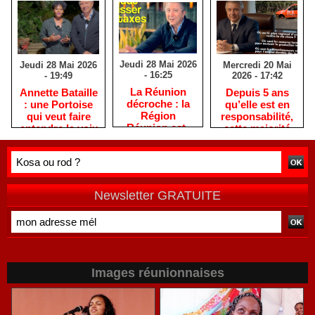
Jeudi 28 Mai 2026
Mercredi 20 Mai
Jeudi 28 Mai 2026
- 16:25
2026 - 17:42
- 19:49
​La Réunion
Depuis 5 ans
​Annette Bataille
décroche : la
qu’elle est en
: une Portoise
Région
responsabilité,
qui veut faire
Réunion est-
cette majorité
entendre la voix
elle devenue
PLR / LFI / PS
des femmes
une machine
est immobile,
réunionnaises
sans direction
comme une
?
auto en panne !
Newsletter GRATUITE
Images réunionnaises