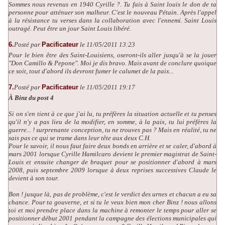
Sommes nous revenus en 1940 Cyrille ?. Tu fais à Saint louis le don de ta
personne pour atténuer son malheur. C'est le nouveau Pétain. Après l'appel
à la résistance tu verses dans la collaboration avec l'ennemi. Saint Louis
outragé. Peut être un jour Saint Louis libéré.
6.
Posté par
Pacificateur
le 11/05/2011 13:23
Pour le bien être des Saint-Louisiens, oseront-ils aller jusqu'à se la jouer
"Don Camillo & Pepone". Moi je dis bravo. Mais avant de conclure quoique
ce soit, tout d'abord ils devront fumer le calumet de la paix...
7.
Posté par
Pacificateur
le 11/05/2011 19:17
À Binz du post 4
Si on s'en tient à ce que j'ai lu, tu préfères la situation actuelle et tu penses
qu'il n'y a pas lieu de la modifier, en somme, à la paix, tu lui préfères la
guerre... ! surprenante conception, tu ne trouves pas ? Mais en réalité, tu ne
sais pas ce qui se trame dans leur tête aux deux C.H.
Pour le savoir, il nous faut faire deux bonds en arrière et se caler, d'abord à
mars 2001 lorsque Cyrille Hamilcaro devient le premier magistrat de Saint-
Louis et ensuite changer de braquet pour se positionner d'abord à mars
2008, puis septembre 2009 lorsque à deux reprises successives Claude le
devient à son tour.
Bon ! jusque là, pas de problème, c'est le verdict des urnes et chacun a eu sa
chance. Pour ta gouverne, et si tu le veux bien mon cher Binz ! nous allons
toi et moi prendre place dans la machine à remonter le temps pour aller se
positionner début 2001 pendant la campagne des élections municipales qui