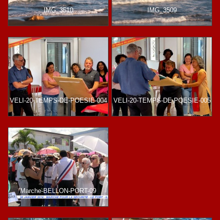
IMG_3510
IMG_3509
VELI-20-TEMPS-DE-POESIE-004
VELI-20-TEMPS-DE-POESIE-005
Marche-BELLON-PORT-09