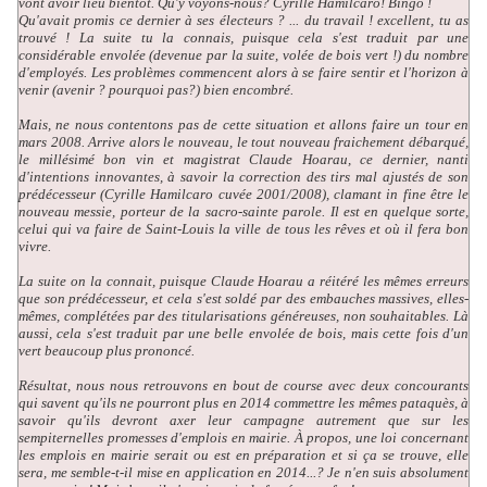
vont avoir lieu bientôt. Qu'y voyons-nous? Cyrille Hamilcaro! Bingo !
Qu'avait promis ce dernier à ses électeurs ? ... du travail ! excellent, tu as
trouvé ! La suite tu la connais, puisque cela s'est traduit par une
considérable envolée (devenue par la suite, volée de bois vert !) du nombre
d'employés. Les problèmes commencent alors à se faire sentir et l'horizon à
venir (avenir ? pourquoi pas?) bien encombré.
Mais, ne nous contentons pas de cette situation et allons faire un tour en
mars 2008. Arrive alors le nouveau, le tout nouveau fraichement débarqué,
le millésimé bon vin et magistrat Claude Hoarau, ce dernier, nanti
d'intentions innovantes, à savoir la correction des tirs mal ajustés de son
prédécesseur (Cyrille Hamilcaro cuvée 2001/2008), clamant in fine être le
nouveau messie, porteur de la sacro-sainte parole. Il est en quelque sorte,
celui qui va faire de Saint-Louis la ville de tous les rêves et où il fera bon
vivre.
La suite on la connait, puisque Claude Hoarau a réitéré les mêmes erreurs
que son prédécesseur, et cela s'est soldé par des embauches massives, elles-
mêmes, complétées par des titularisations généreuses, non souhaitables. Là
aussi, cela s'est traduit par une belle envolée de bois, mais cette fois d'un
vert beaucoup plus prononcé.
Résultat, nous nous retrouvons en bout de course avec deux concourants
qui savent qu'ils ne pourront plus en 2014 commettre les mêmes pataquès, à
savoir qu'ils devront axer leur campagne autrement que sur les
sempiternelles promesses d'emplois en mairie. À propos, une loi concernant
les emplois en mairie serait ou est en préparation et si ça se trouve, elle
sera, me semble-t-il mise en application en 2014...? Je n'en suis absolument