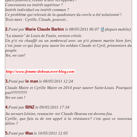
Concessions ou intérêt supérieur ?
Intérêt individuel ou intérêt commun ?
Ce problème qui relevait de la quadrature du cercle a été solutionné !
Trois mots : Cyrille, Claude, pouvoir...
2.
Posté par
Marie Claude Barbin
le 08/05/2011 06:07
(depuis mobile)
"La zizanie" de Louis de Funès, version crèole.
Un p'ti riz chauffé ou un zembrocal avec un p'ti piment martin bien fort,
c'est juste ce qui faut pou sauve les soldats Claude et Cyril, prisonniers du
peuple.
Yes, we can!
http://www.femme-debout.over-blog.com
3.
Posté par
le man
le 08/05/2011 12:24
Claude Maire et Cyrille Maire en 2014 pour sauver Saint-Louis. Pourquoi
pas!!!!!!!!!!!!!
Yes we can !
4.
Posté par
BINZ
le 09/05/2011 17:34
Au secours Lénine, ressuscite -toi Claude Hoarau est devenu fou.
Cyrille, que fais tu de ton appel à la résistance? c'est quoi ce nouveau
délire ?
5.
Posté par
Max
le 10/05/2011 12:05