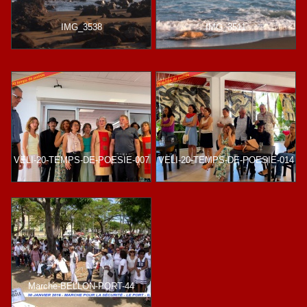
IMG_3538
IMG_3511
VELI-20-TEMPS-DE-POESIE-007
VELI-20-TEMPS-DE-POESIE-014
Marche-BELLON-PORT-44