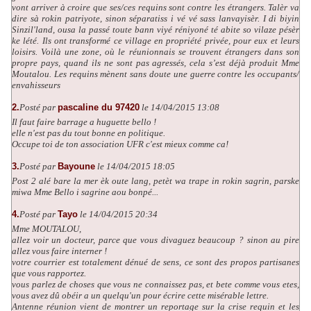
vont arriver à croire que ses/ces requins sont contre les étrangers. Talèr va
dire sà rokin patriyote, sinon séparatiss i vé vé sass lanvayisèr. I di biyin
Sinzil'land, ousa la passé toute bann viyé réniyoné té abite so vilaze pésèr
ke lété. Ils ont transformé ce village en propriété privée, pour eux et leurs
loisirs. Voilà une zone, où le réunionnais se trouvent étrangers dans son
propre pays, quand ils ne sont pas agressés, cela s’est déjà produit Mme
Moutalou. Les requins mènent sans doute une guerre contre les occupants/
envahisseurs
2.
Posté par
pascaline du 97420
le 14/04/2015 13:08
Il faut faire barrage a huguette bello !
elle n'est pas du tout bonne en politique.
Occupe toi de ton association UFR c'est mieux comme ca!
3.
Posté par
Bayoune
le 14/04/2015 18:05
Post 2 alé bare la mer èk oute lang, petèt wa trape in rokin sagrin, parske
miwa Mme Bello i sagrine aou bonpé...
4.
Posté par
Tayo
le 14/04/2015 20:34
Mme MOUTALOU,
allez voir un docteur, parce que vous divaguez beaucoup ? sinon au pire
allez vous faire interner !
votre courrier est totalement dénué de sens, ce sont des propos partisanes
que vous rapportez.
vous parlez de choses que vous ne connaissez pas, et bete comme vous etes,
vous avez dû obéir a un quelqu'un pour écrire cette misérable lettre.
Antenne réunion vient de montrer un reportage sur la crise requin et les