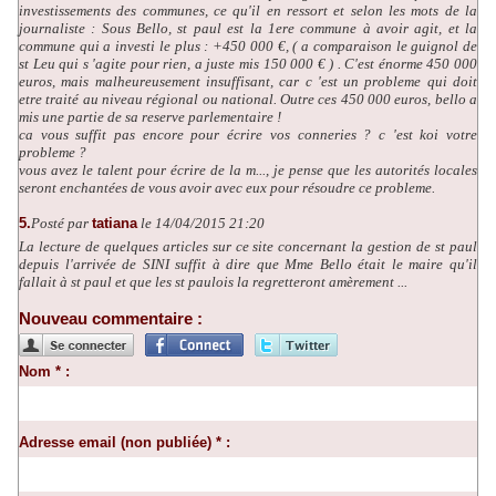
investissements des communes, ce qu'il en ressort et selon les mots de la
journaliste : Sous Bello, st paul est la 1ere commune à avoir agit, et la
commune qui a investi le plus : +450 000 €, ( a comparaison le guignol de
st Leu qui s 'agite pour rien, a juste mis 150 000 € ) . C'est énorme 450 000
euros, mais malheureusement insuffisant, car c 'est un probleme qui doit
etre traité au niveau régional ou national. Outre ces 450 000 euros, bello a
mis une partie de sa reserve parlementaire !
ca vous suffit pas encore pour écrire vos conneries ? c 'est koi votre
probleme ?
vous avez le talent pour écrire de la m..., je pense que les autorités locales
seront enchantées de vous avoir avec eux pour résoudre ce probleme.
5.
Posté par
tatiana
le 14/04/2015 21:20
La lecture de quelques articles sur ce site concernant la gestion de st paul
depuis l'arrivée de SINI suffit à dire que Mme Bello était le maire qu'il
fallait à st paul et que les st paulois la regretteront amèrement ...
Nouveau commentaire :
Nom * :
Adresse email (non publiée) * :