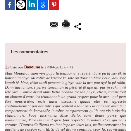
Les commentaires
1.
Posté par
Bayoune
le 14/04/2015 07:41
Mme Moutalou, mon viyé papa la touzour di é répété i bare pa la mer èk in
bouson la paye. Mi rofize de krware ke sate ou domann Mme Bello, aou soré
kapab fé. Mme, ziska zordi persone la ginye vide la mer pou tiyé lo pé rokin.
Dann tan lontan, i yarivé tanzantan in pésèr té fé ape ali par in rokin, mé
lété rare. Comme disait Mme Bello " connaître son pays", elle a, comme tout
un chacun d'entre les réunionnais un grand respect pour la mer - qui peut
être nourricière, mais aussi assassine quand elle est agressée
continuellement par des intrus qui veulent à tout prix la dominer, avec leur
comportement de komandèr, le même comportement qu'ils ont vis à vis des
réunionnais. Vous incriminez Mme Bello, sans doute parce que
réunionnaise, Mme Bello sait qu'il faut respecter la nature et ce qui nous
entoure. D'autres d'ailleurs veulent imposer leurs lois, malheureusement les
gardiens de l'océan sont là. Si de tel drame continue, ceux là, ces victimes