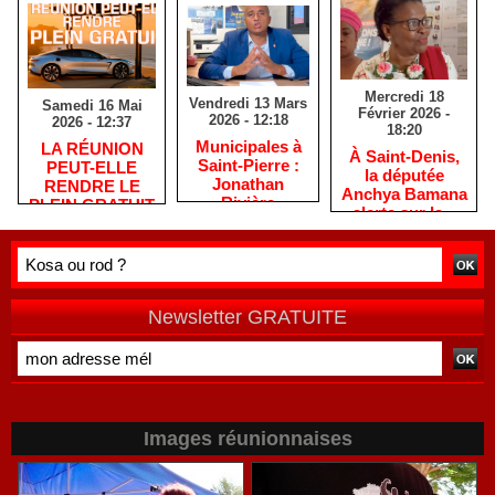
Mercredi 18
Vendredi 13 Mars
Samedi 16 Mai
Février 2026 -
2026 - 12:18
2026 - 12:37
18:20
​Municipales à
​LA RÉUNION
​À Saint-Denis,
Saint-Pierre :
PEUT-ELLE
la députée
Jonathan
RENDRE LE
Anchya Bamana
Rivière
PLEIN GRATUIT
alerte sur la «
remercie les
?
double peine »
habitants après
vécue par
une campagne
Mayotte
de terrain
Newsletter GRATUITE
Images réunionnaises