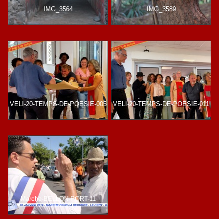
IMG_3564
IMG_3589
VELI-20-TEMPS-DE-POESIE-005
VELI-20-TEMPS-DE-POESIE-011
Marche-BELLON-PORT-11