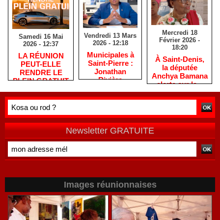
Mercredi 18
Vendredi 13 Mars
Samedi 16 Mai
Février 2026 -
2026 - 12:18
2026 - 12:37
18:20
​Municipales à
​LA RÉUNION
​À Saint-Denis,
Saint-Pierre :
PEUT-ELLE
la députée
Jonathan
RENDRE LE
Anchya Bamana
Rivière
PLEIN GRATUIT
alerte sur la «
remercie les
?
double peine »
habitants après
vécue par
une campagne
Mayotte
de terrain
Newsletter GRATUITE
Images réunionnaises