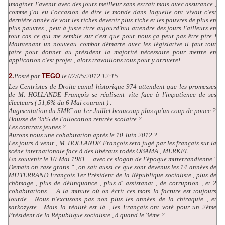
imaginer l'avenir avec des jours meilleur sans extrait mais avec assurance ,
comme j'ai eu l'occasion de dire le monde dans laquelle ont vivait c'est
dernière année de voir les riches devenir plus riche et les pauvres de plus en
plus pauvres , peut à juste titre aujourd'hui attendre des jours l'ailleurs en
tout cas ce qui me semble sur c'est que pour nous ça peut pas être pire !
Maintenant un nouveau combat démarre avec les législative il faut tout
faire pour donner au président la majorité nécessaire pour mettre en
application c'est projet , alors travaillons tous pour y arrivere!
2.
Posté par
TEGO
le 07/05/2012 12:15
Les Centristes de Droite canal historique 974 attendent que les promesses
de M. HOLLANDE François se réalisent vite face à l'impatience de ses
électeurs ( 51,6% du 6 Mai courant ) .
Augmentation du SMIC au 1er Juillet beaucoup plus qu'un coup de pouce ?
Hausse de 35% de l'allocation rentrée scolaire ?
Les contrats jeunes ?
Aurons nous une cohabitation après le 10 Juin 2012 ?
Les jours à venir , M. HOLLANDE François sera jugé par les français sur la
scène internationale face à des libéraux rodés OBAMA , MERKEL ...
Un souvenir le 10 Mai 1981 ... avec ce slogan de l'époque mitterrandienne "
Demain on rase gratis " , on sait aussi ce que sont devenus les 14 années de
MITTERRAND François 1er Président de la République socialiste , plus de
chômage , plus de délinquance , plus d' assistanat , de corruption , et 2
cohabitations ... A la minute où on écrit ces mots la facture est toujours
lourde . Nous n'excusons pas non plus les années de la chiraquie , et
sarkozyste . Mais la réalité est là , les Français ont voté pour un 2ème
Président de la République socialiste , à quand le 3ème ?