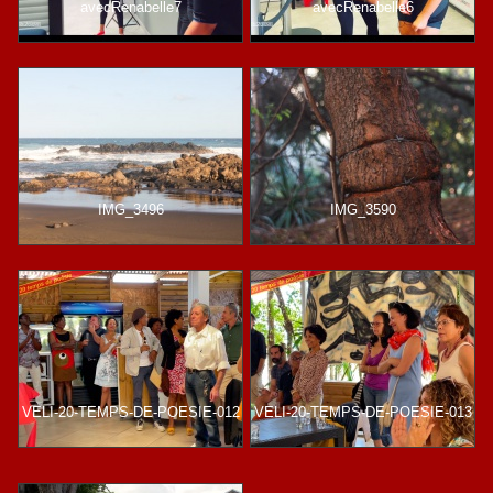
avecRenabelle7
avecRenabelle6
IMG_3496
IMG_3590
VELI-20-TEMPS-DE-POESIE-012
VELI-20-TEMPS-DE-POESIE-013