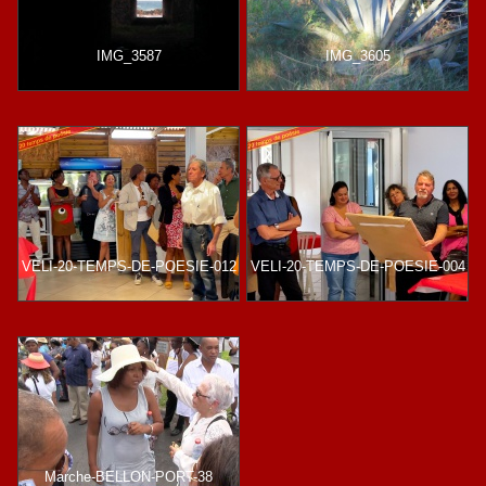
IMG_3587
IMG_3605
VELI-20-TEMPS-DE-POESIE-012
VELI-20-TEMPS-DE-POESIE-004
Marche-BELLON-PORT-38