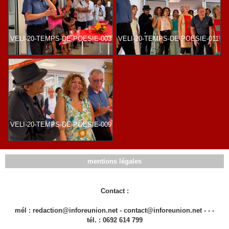
VELI-20-TEMPS-DE-POESIE-003
VELI-20-TEMPS-DE-POESIE-011
VELI-20-TEMPS-DE-POESIE-009
mentions légales
Contact :
mél : redaction@inforeunion.net - contact@inforeunion.net - - -
tél. : 0692 614 799