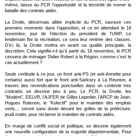
même, laisse au PCR l'opportunité et la témérité de mener la
bataille des contrats aidés.
La Droite, désormais alliée implicite du PCR, savoure ces
premiers moments dans l'opposition, et ce en attendant le 18
novembre, jour de l'élection du président de l'UMP. Le
lendemain fini la récréation, ce sera leur rentrée des classes.
D'ici là, la Droite mettra en avant sa qualité principale, la
discrétion. Cela signifie-t-il qu'à partir du 18 novembre, le PCR
cessera de ménager Didier Robert à la Région, comme c'est le
cas actuellement ?
Seule certitude à ce jour, un front anti-PS (et anti-Annette pour
certains) aussi fort que le front anti-Sarkozy à La Réunion, à
travers des revendications ponctuelles dans un contexte très
contraint, se dessine peu à peu. Le PCR, la Droite, les
"Modéré", EELVR, l'AJFER de Gilles Leperlier, l'ARCP de Jean-
Hugues Ratenon, le "Kolectif" pour le maintien des emplois
verts… seront sans doute devant les grilles de la préfecture,
jeudi matin, pour réclamer le maintien de contrats aidés.
En marge de conflit social et politique, se dessine également
une nouvelle configuration de la majorité départementale. Pour