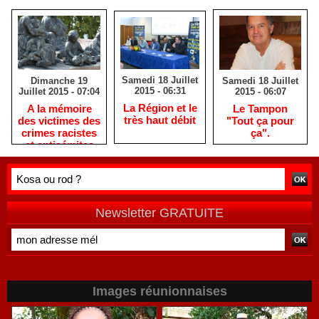
Samedi 18 Juillet
Samedi 18 Juillet
Dimanche 19
2015 - 06:31
2015 - 06:07
Juillet 2015 - 07:04
La Région et le
Le Tampon
A la mémoire
très haut débit
"Tout ça pour
des victimes des
ça".
crimes racistes
et antisémites
Newsletter GRATUITE
Images réunionnaises