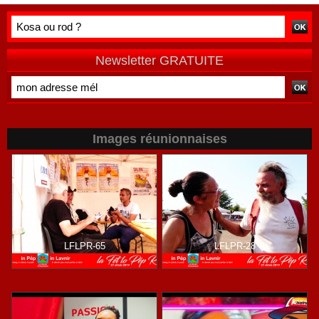
double peine »
habitants après
vécue par
une campagne
Mayotte
de terrain
Newsletter GRATUITE
Images réunionnaises
LFLPR-65
LFLPR-28