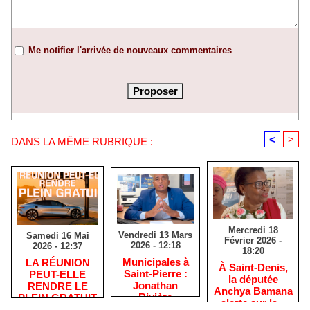
Me notifier l'arrivée de nouveaux commentaires
<
>
DANS LA MÊME RUBRIQUE :
Mercredi 18
Vendredi 13 Mars
Samedi 16 Mai
Février 2026 -
2026 - 12:18
2026 - 12:37
18:20
​Municipales à
​LA RÉUNION
​À Saint-Denis,
Saint-Pierre :
PEUT-ELLE
la députée
Jonathan
RENDRE LE
Anchya Bamana
Rivière
PLEIN GRATUIT
alerte sur la «
remercie les
?