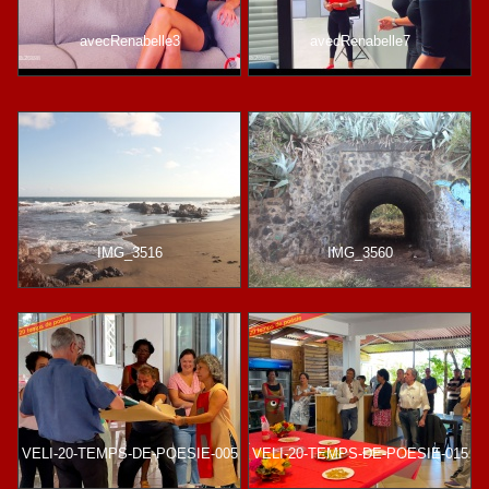
avecRenabelle3
avecRenabelle7
IMG_3516
IMG_3560
VELI-20-TEMPS-DE-POESIE-005
VELI-20-TEMPS-DE-POESIE-015