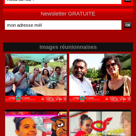
Mayotte
de terrain
Newsletter GRATUITE
Images réunionnaises
LFLPR-02
LFLPR-27