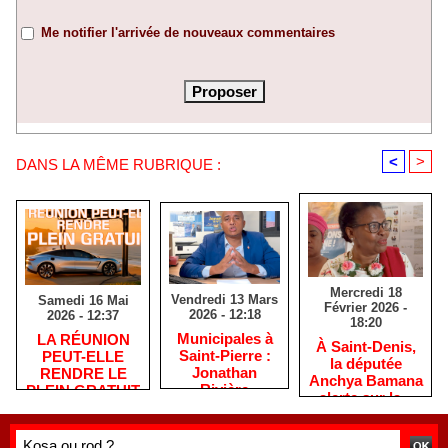
Me notifier l'arrivée de nouveaux commentaires
<
>
DANS LA MÊME RUBRIQUE :
Mercredi 18
Vendredi 13 Mars
Samedi 16 Mai
Février 2026 -
2026 - 12:18
2026 - 12:37
18:20
​Municipales à
​LA RÉUNION
​À Saint-Denis,
Saint-Pierre :
PEUT-ELLE
la députée
Jonathan
RENDRE LE
Anchya Bamana
Rivière
PLEIN GRATUIT
alerte sur la «
remercie les
?
double peine »
habitants après
vécue par
une campagne