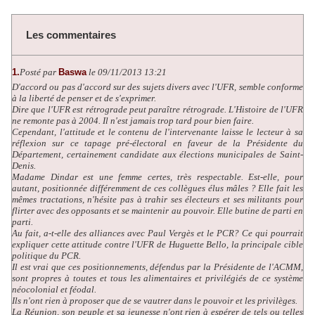
Les commentaires
1.
Posté par
Baswa
le 09/11/2013 13:21
D'accord ou pas d'accord sur des sujets divers avec l'UFR, semble conforme
à la liberté de penser et de s'exprimer.
Dire que l'UFR est rétrograde peut paraître rétrograde. L'Histoire de l'UFR
ne remonte pas à 2004. Il n'est jamais trop tard pour bien faire.
Cependant, l'attitude et le contenu de l'intervenante laisse le lecteur à sa
réflexion sur ce tapage pré-électoral en faveur de la Présidente du
Département, certainement candidate aux élections municipales de Saint-
Denis.
Madame Dindar est une femme certes, très respectable. Est-elle, pour
autant, positionnée différemment de ces collègues élus mâles ? Elle fait les
mêmes tractations, n'hésite pas à trahir ses électeurs et ses militants pour
flirter avec des opposants et se maintenir au pouvoir. Elle butine de parti en
parti.
Au fait, a-t-elle des alliances avec Paul Vergès et le PCR? Ce qui pourrait
expliquer cette attitude contre l'UFR de Huguette Bello, la principale cible
politique du PCR.
Il est vrai que ces positionnements, défendus par la Présidente de l'ACMM,
sont propres à toutes et tous les alimentaires et privilégiés de ce système
néocolonial et féodal.
Ils n'ont rien à proposer que de se vautrer dans le pouvoir et les privilèges.
La Réunion, son peuple et sa jeunesse n'ont rien à espérer de tels ou telles