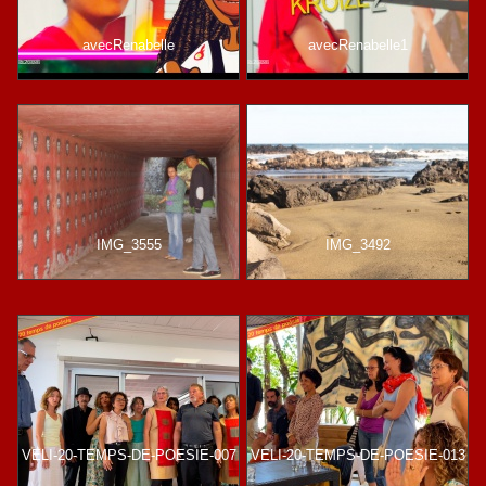
avecRenabelle
avecRenabelle1
IMG_3555
IMG_3492
VELI-20-TEMPS-DE-POESIE-007
VELI-20-TEMPS-DE-POESIE-013