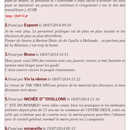
dans la misère, la précarité et l'illettrisme il était facile d'acheter les voix
pour se maintenir au pouvoir et continuer à s'engraisser ( sur le dos des
travailleurs ). JCOB
http://fn974.fr
2.
Posté par
Esperet
le 18/07/2014 09:10
Je ne vote plus. Le personnel politique est de plus en plus inculte et les
électeurs de plus en plus décérébrés.
Passer de Jaures à Harlem Désir, de de Gaulle à Hollande... ne parlons pas
de La Réunion, c'est trop la honte.
3.
Posté par
Bruno
le 18/07/2014 10:51
Donc pour vous 50% des votants sont con, pauvre, reveur, et mal honnête et
surtout sans berger pour les guidé.
C bien enterre encore le peuple réunionnais.
4.
Posté par
Viv la rénion
le 18/07/2014 15:22
Le retour de TAK VIRA SINI une preuve de la maturité des électeurs, in bon
dictature seré mieux
5.
Posté par
NICHÉE D''''OISILLONS
le 18/07/2014 21:16
C' EST INCROYABLE! votre édito relate bien les pratiques et les méthodes
utilisées depuis plus de 15 ans sur la commune de l'ENTRE-DEUX, celui ou
celle qui n'obtient pas de contrat avec la mairie,pourra peut-être l'obtenir
avec le conseil général, normal! le maire porte les 2 casquettes.
6.
Posté par
miranville
le 19/07/2014 00:13