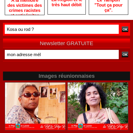
A la mémoire
très haut débit
"Tout ça pour
des victimes des
ça".
crimes racistes
et antisémites
Newsletter GRATUITE
Images réunionnaises
LFLPR-45
LFLPR-24