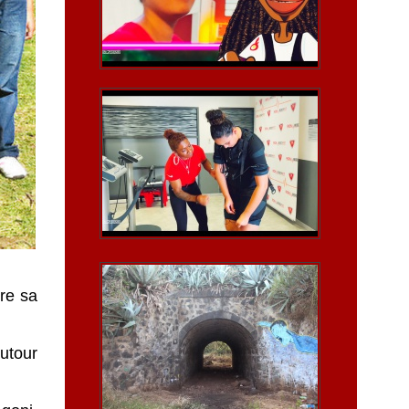
rre sa
autour