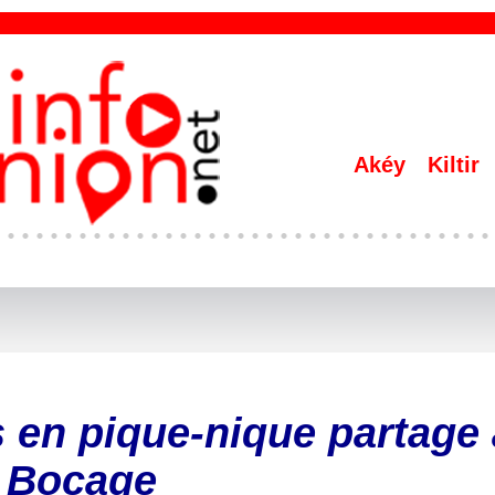
Akéy
Kiltir
s en pique-nique partage
Bocage