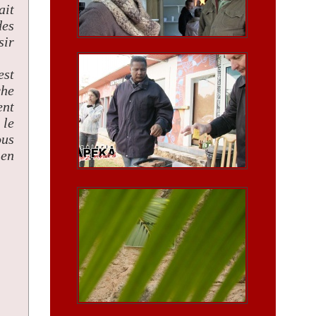
ait
des
sir
est
che
ent
 le
ous
 en