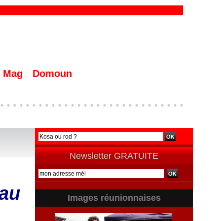
Mag
Domoun
Newsletter GRATUITE
 au
Images réunionnaises