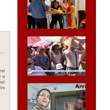
est
e a
qué
les