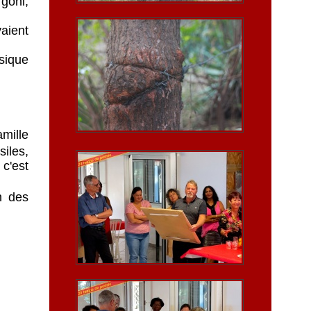
 goni,
aient
sique
amille
iles,
 c'est
n des