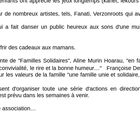
 enfants ont apprécié les jeux longtemps (kanét, lékours
 de nombreux artistes, tels, Fanati, Verzonroots qui av
i a fait danser un public heureux aux sons d'une mu
offrir des cadeaux aux mamans.
nte de "Familles Solidaires", Aline Murin Hoarau, "en f
onvivialité, le rire et la bonne humeur…" Françoise Des
r les valeurs de la famille "une famille unie et solidaire,
ent d'organiser toute une série d'actions en directio
est prévu dans les semaines à venir.
e association…