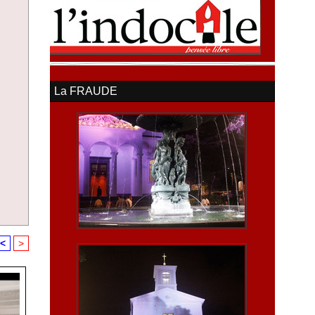
La FRAUDE
<
>