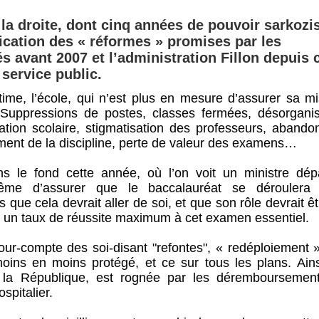
la droite, dont cinq années de pouvoir sarkozis
lication des « réformes » promises par les
avant 2007 et l’administration Fillon depuis 
 service public.
time, l’école, qui n’est plus en mesure d’assurer sa mi
. Suppressions de postes, classes fermées, désorganis
ration scolaire, stigmatisation des professeurs, abando
ement de la discipline, perte de valeur des examens…
s le fond cette année, où l’on voit un ministre dép
ême d’assurer que le baccalauréat se déroulera
que cela devrait aller de soi, et que son rôle devrait ê
ur un taux de réussite maximum à cet examen essentiel.
pour-compte des soi-disant "refontes", « redéploiement 
moins en moins protégé, et ce sur tous les plans. Ains
e la République, est rognée par les déremboursemen
spitalier.