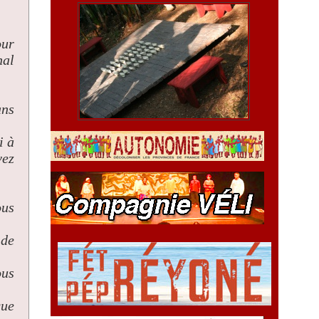
our
nal
ans
i à
vez
ous
 de
ous
que