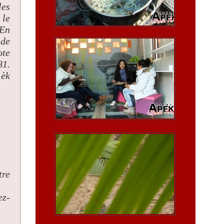
les
 le
 En
 de
ote
81.
 èk
tre
ez-