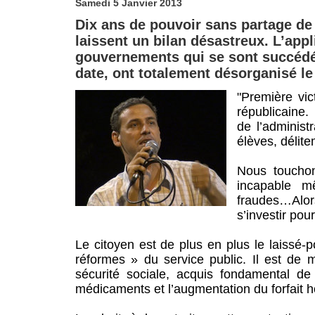
Samedi 5 Janvier 2013
Dix ans de pouvoir sans partage de 
laissent un bilan désastreux. L’app
gouvernements qui se sont succédés 
date, ont totalement désorganisé le
"Première vic
républicaine
de l’administ
élèves, délit
Nous touchon
incapable m
fraudes…Alors 
s’investir po
Le citoyen est de plus en plus le laissé-
réformes » du service public. Il est de 
sécurité sociale, acquis fondamental d
médicaments et l’augmentation du forfait ho