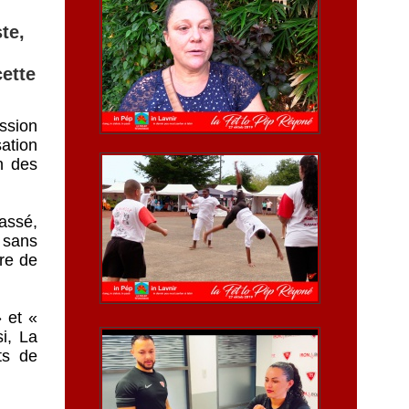
te,
cette
ssion
ation
n des
assé,
 sans
tre de
» et «
i, La
ts de