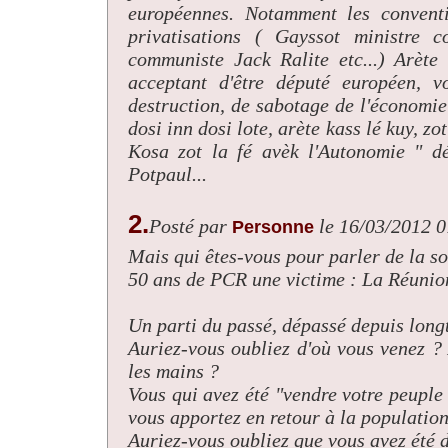
européennes. Notamment les conventio
privatisations ( Gayssot ministre 
communiste Jack Ralite etc...) Arète
acceptant d'être député européen, v
destruction, de sabotage de l'économie
dosi inn dosi lote, arète kass lé kuy, zo
Kosa zot la fé avèk l'Autonomie " d
Potpaul...
2.
Posté par
le 16/03/2012 
Personne
Mais qui êtes-vous pour parler de la so
50 ans de PCR une victime : La Réunion
Un parti du passé, dépassé depuis long
Auriez-vous oubliez d'où vous venez ? 
les mains ?
Vous qui avez été "vendre votre peuple
vous apportez en retour à la populatio
Auriez-vous oubliez que vous avez été d