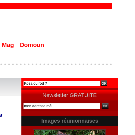
Mag
Domoun
Newsletter GRATUITE
"
Images réunionnaises