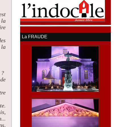
est
 la
ire
La FRAUDE
des
 la
 ?
 de
tre
te.
is,
...
ns,