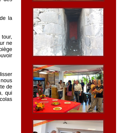
 de la
 tour,
ur ne
piège
uvoir
isser
 nous
tte de
, qui
icolas