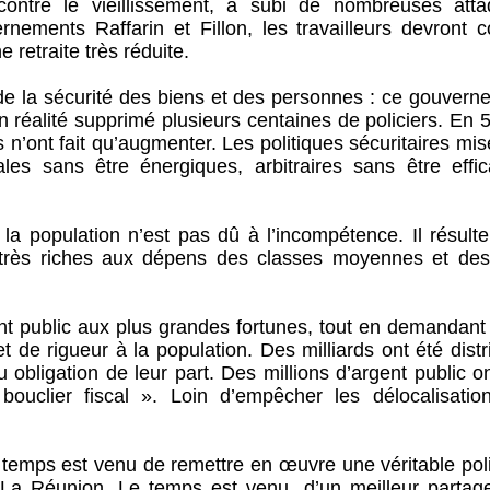
n contre le vieillissement, a subi de nombreuses atta
ements Raffarin et Fillon, les travailleurs devront co
 retraite très réduite.
e la sécurité des biens et des personnes : ce gouvern
 en réalité supprimé plusieurs centaines de policiers. En 
s n’ont fait qu’augmenter. Les politiques sécuritaires mi
les sans être énergiques, arbitraires sans être effic
a population n’est pas dû à l’incompétence. Il résulte
les très riches aux dépens des classes moyennes et des
gent public aux plus grandes fortunes, tout en demandan
 de rigueur à la population. Des milliards ont été dist
obligation de leur part. Des millions d’argent public o
uclier fiscal ». Loin d’empêcher les délocalisation
temps est venu de remettre en œuvre une véritable poli
La Réunion. Le temps est venu, d’un meilleur partag