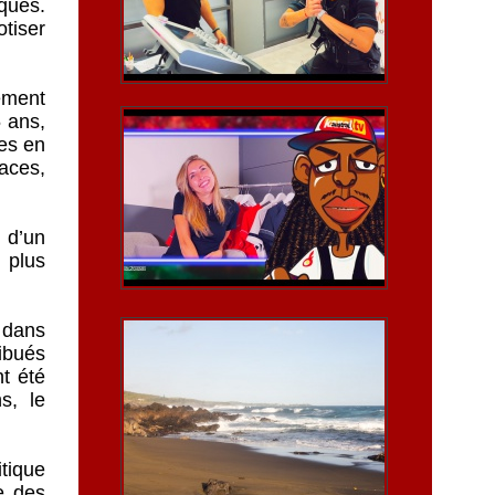
ques.
tiser
ement
5 ans,
ses en
aces,
 d’un
 plus
t dans
ribués
nt été
s, le
tique
e des