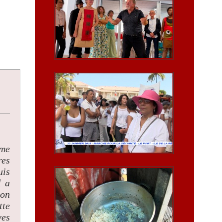
mme
res
uis
l a
ion
tte
ves