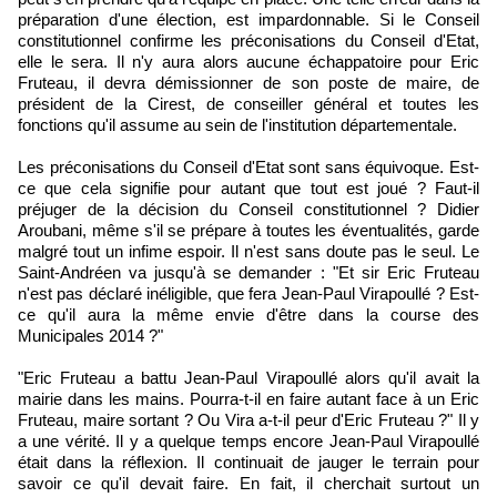
préparation d'une élection, est impardonnable. Si le Conseil
constitutionnel confirme les préconisations du Conseil d'Etat,
elle le sera. Il n'y aura alors aucune échappatoire pour Eric
Fruteau, il devra démissionner de son poste de maire, de
président de la Cirest, de conseiller général et toutes les
fonctions qu'il assume au sein de l'institution départementale.
Les préconisations du Conseil d'Etat sont sans équivoque. Est-
ce que cela signifie pour autant que tout est joué ? Faut-il
préjuger de la décision du Conseil constitutionnel ? Didier
Aroubani, même s'il se prépare à toutes les éventualités, garde
malgré tout un infime espoir. Il n'est sans doute pas le seul. Le
Saint-Andréen va jusqu'à se demander : "Et sir Eric Fruteau
n'est pas déclaré inéligible, que fera Jean-Paul Virapoullé ? Est-
ce qu'il aura la même envie d'être dans la course des
Municipales 2014 ?"
"Eric Fruteau a battu Jean-Paul Virapoullé alors qu'il avait la
mairie dans les mains. Pourra-t-il en faire autant face à un Eric
Fruteau, maire sortant ? Ou Vira a-t-il peur d'Eric Fruteau ?" Il y
a une vérité. Il y a quelque temps encore Jean-Paul Virapoullé
était dans la réflexion. Il continuait de jauger le terrain pour
savoir ce qu'il devait faire. En fait, il cherchait surtout un