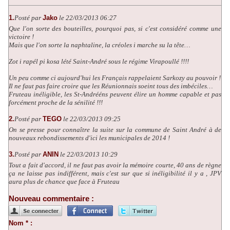
1.
Posté par
Jako
le 22/03/2013 06:27
Que l'on sorte des bouteilles, pourquoi pas, si c'est considéré comme une
victoire !
Mais que l'on sorte la naphtaline, la créoles i marche su la tête…
Zot i rapél pi kosa lété Saint-André sous le régime Virapoullé !!!!
Un peu comme ci aujourd'hui les Français rappelaient Sarkozy au pouvoir !
Il ne faut pas faire croire que les Réunionnais soeint tous des imbéciles…
Fruteau inéligible, les St-Andrééns peuvent élire un homme capable et pas
forcément proche de la sénilité !!!
2.
Posté par
TEGO
le 22/03/2013 09:25
On se presse pour connaître la suite sur la commune de Saint André à de
nouveaux rebondissements d'ici les municipales de 2014 !
3.
Posté par
ANIN
le 22/03/2013 10:29
Tout a fait d'accord, il ne faut pas avoir la mémoire courte, 40 ans de règne
ça ne laisse pas indifférent, mais c'est sur que si inéligibilité il y a , JPV
aura plus de chance que face à Fruteau
Nouveau commentaire :
Nom * :