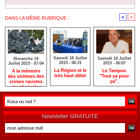
<
>
DANS LA MÊME RUBRIQUE :
Samedi 18 Juillet
Samedi 18 Juillet
Dimanche 19
2015 - 06:31
2015 - 06:07
Juillet 2015 - 07:04
La Région et le
Le Tampon
A la mémoire
très haut débit
"Tout ça pour
des victimes des
ça".
crimes racistes
et antisémites
Newsletter GRATUITE