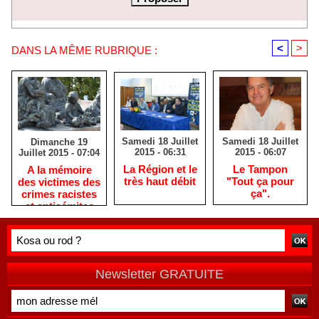
<
>
DANS LA MÊME RUBRIQUE :
Samedi 18 Juillet
Samedi 18 Juillet
Dimanche 19
2015 - 06:31
2015 - 06:07
Juillet 2015 - 07:04
La Région et le
Le Tampon
A la mémoire
très haut débit
"Tout ça pour
des victimes des
ça".
crimes racistes
et antisémites
Newsletter GRATUITE