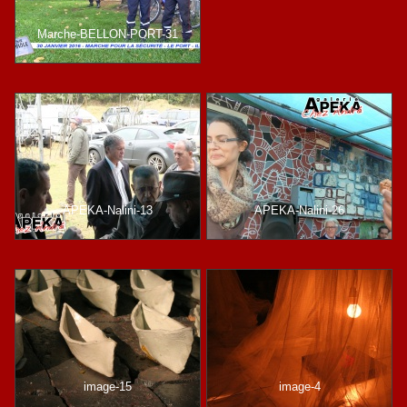
Marche-BELLON-PORT-31
APEKA-Nalini-13
APEKA-Nalini-26
image-15
image-4