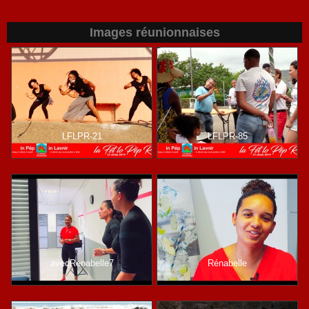
Images réunionnaises
LFLPR-21
LFLPR-85
avecRenabelle7
Rénabelle