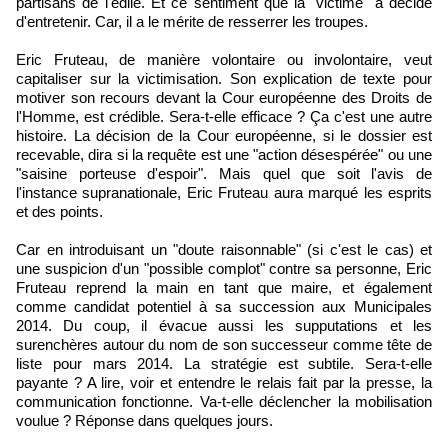
partisans de l'édile. Et ce sentiment que la "victime" a décidé
d'entretenir. Car, il a le mérite de resserrer les troupes.
Eric Fruteau, de manière volontaire ou involontaire, veut
capitaliser sur la victimisation. Son explication de texte pour
motiver son recours devant la Cour européenne des Droits de
l'Homme, est crédible. Sera-t-elle efficace ? Ça c'est une autre
histoire. La décision de la Cour européenne, si le dossier est
recevable, dira si la requête est une "action désespérée" ou une
"saisine porteuse d'espoir". Mais quel que soit l'avis de
l'instance supranationale, Eric Fruteau aura marqué les esprits
et des points.
Car en introduisant un "doute raisonnable" (si c'est le cas) et
une suspicion d'un "possible complot" contre sa personne, Eric
Fruteau reprend la main en tant que maire, et également
comme candidat potentiel à sa succession aux Municipales
2014. Du coup, il évacue aussi les supputations et les
surenchères autour du nom de son successeur comme tête de
liste pour mars 2014. La stratégie est subtile. Sera-t-elle
payante ? A lire, voir et entendre le relais fait par la presse, la
communication fonctionne. Va-t-elle déclencher la mobilisation
voulue ? Réponse dans quelques jours.