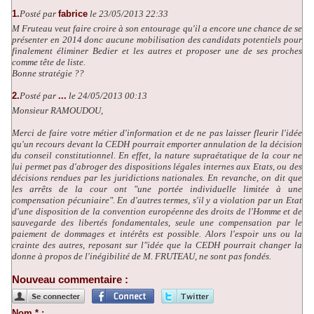
1.
Posté par
fabrice
le 23/05/2013 22:33
M Fruteau veut faire croire à son entourage qu'il a encore une chance de se
présenter en 2014 donc aucune mobilisation des candidats potentiels pour
finalement éliminer Bedier et les autres et proposer une de ses proches
comme tête de liste.
Bonne stratégie ??
2.
Posté par
...
le 24/05/2013 00:13
Monsieur RAMOUDOU,
Merci de faire votre métier d'information et de ne pas laisser fleurir l'idée
qu'un recours devant la CEDH pourrait emporter annulation de la décision
du conseil constitutionnel. En effet, la nature supraétatique de la cour ne
lui permet pas d'abroger des dispositions légales internes aux Etats, ou des
décisions rendues par les juridictions nationales. En revanche, on dit que
les arrêts de la cour ont "une portée individuelle limitée à une
compensation pécuniaire". En d'autres termes, s'il y a violation par un Etat
d'une disposition de la convention européenne des droits de l'Homme et de
sauvegarde des libertés fondamentales, seule une compensation par le
paiement de dommages et intérêts est possible. Alors l'espoir uns ou la
crainte des autres, reposant sur l"idée que la CEDH pourrait changer la
donne à propos de l'inégibilité de M. FRUTEAU, ne sont pas fondés.
Nouveau commentaire :
Nom * :