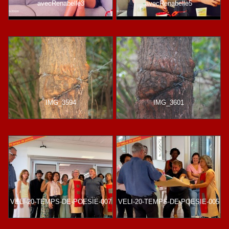
avecRenabelle3
avecRenabelle5
IMG_3594
IMG_3601
VELI-20-TEMPS-DE-POESIE-007
VELI-20-TEMPS-DE-POESIE-005