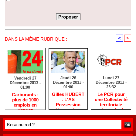
<
>
DANS LA MÊME RUBRIQUE :
Jeudi 26
Lundi 23
Vendredi 27
Décembre 2013 -
Décembre 2013 -
Décembre 2013 -
01:00
23:32
01:00
Gilles HUBERT
Le PCR pour
Carburants :
: L'AS
une Collectivité
plus de 1000
Possession
territoriale
emplois en
rétrograde en
unique : toute
danger
deuxième
autre prise de
division
position ne peut
être
qu'individuelle