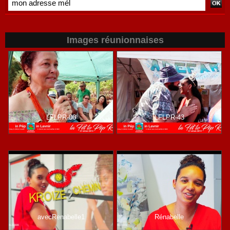
Images réunionnaises
LFLPR-06
LFLPR-43
avecRenabelle1
Rénabelle