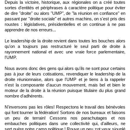
Depuis la victoire, historique, aux régionales on a créé toutes
sortes d'entités et périphrases à caractère politique pour éviter
de dire "droite" ou alors "UMP", de "la réunion en confiance" en
passant par "droite sociale" et autres machins, on s'est pris des
roustes : législatives, présidentielles et on continue à ne pas
apprendre de nos erreurs...
Le leadership de la droite revient dans toutes les bouches alors
qu'on a toujours pas restructuré le seul parti de droite à
rayonnement national et avec une vraie force parlementaire,
l'UMP.
Nous avons donc des gens qui alors qu'ils ne sont pour certains
pas à jour de leurs cotisations, revendiquer le leadership de la
droite réunionnaise, alors que l'UMP et je tiens à la rappeler
n'est la composante d'aucun mouvement, mais bel et bien le
moteur de la droite à la réunion puisque titulaire du plus grand
nombre d'adhérents.
N'inversons pas les rôles! Respectons le travail des bénévoles
qui font tourner la fédération! Sortons de nos bureaux et faisons
un peu de terrain! Cessons nos parachutages et nos
embauches politiques dans une collectivité qui, d'ailleurs, ne
sert guère notre camp politique ! Rouve un peu zot yeux siouplé