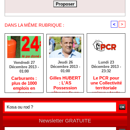
<
>
DANS LA MÊME RUBRIQUE :
Jeudi 26
Lundi 23
Vendredi 27
Décembre 2013 -
Décembre 2013 -
Décembre 2013 -
01:00
23:32
01:00
Gilles HUBERT
Le PCR pour
Carburants :
: L'AS
une Collectivité
plus de 1000
Possession
territoriale
emplois en
rétrograde en
unique : toute
danger
deuxième
autre prise de
division
position ne peut
être
qu'individuelle
Newsletter GRATUITE