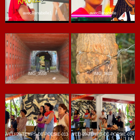
avecRenabelle1
avecRenabelle
IMG_3558
IMG_3603
VELI-20-TEMPS-DE-POESIE-013
VELI-20-TEMPS-DE-POESIE-014