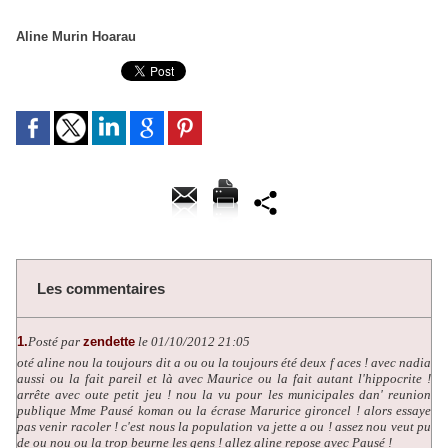
Aline Murin Hoarau
Les commentaires
1.
Posté par
zendette
le 01/10/2012 21:05
oté aline nou la toujours dit a ou ou la toujours été deux f aces ! avec nadia
aussi ou la fait pareil et là avec Maurice ou la fait autant l'hippocrite !
arrête avec oute petit jeu ! nou la vu pour les municipales dan' reunion
publique Mme Pausé koman ou la écrase Marurice gironcel ! alors essaye
pas venir racoler ! c'est nous la population va jette a ou ! assez nou veut pu
de ou nou ou la trop beurne les gens ! allez aline repose avec Pausé !