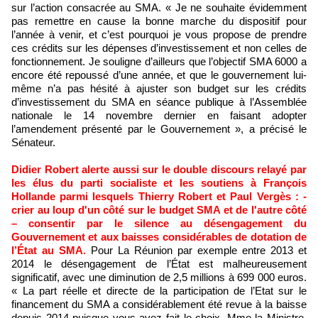
sur l’action consacrée au SMA. « Je ne souhaite évidemment
pas remettre en cause la bonne marche du dispositif pour
l’année à venir, et c’est pourquoi je vous propose de prendre
ces crédits sur les dépenses d’investissement et non celles de
fonctionnement. Je souligne d’ailleurs que l’objectif SMA 6000 a
encore été repoussé d’une année, et que le gouvernement lui-
même n’a pas hésité à ajuster son budget sur les crédits
d’investissement du SMA en séance publique à l’Assemblée
nationale le 14 novembre dernier en faisant adopter
l’amendement présenté par le Gouvernement », a précisé le
Sénateur.
Didier Robert alerte aussi sur le double discours relayé par
les élus du parti socialiste et les soutiens à François
Hollande parmi lesquels Thierry Robert et Paul Vergès : -
crier au loup d'un côté sur le budget SMA et de l'autre côté
– consentir par le silence au désengagement du
Gouvernement et aux baisses considérables de dotation de
l’État au SMA.
Pour La Réunion par exemple entre 2013 et
2014 le désengagement de l’État est malheureusement
significatif, avec une diminution de 2,5 millions à 699 000 euros.
« La part réelle et directe de la participation de l’Etat sur le
financement du SMA a considérablement été revue à la baisse
depuis 2014 puisque vous avez fait le choix, Mme la Ministre,