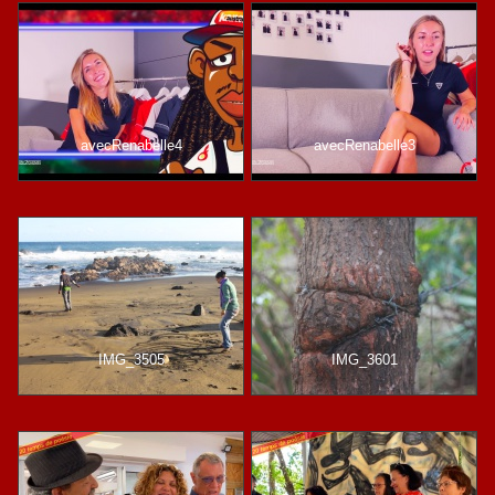
avecRenabelle4
avecRenabelle3
IMG_3505
IMG_3601