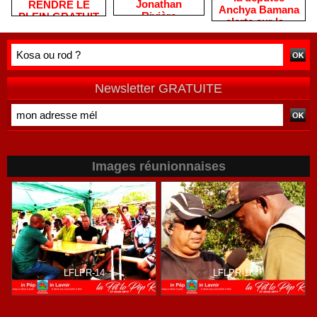
Jonathan
RENDRE LE
Anchya Bamana
Rivière
PLEIN GRATUIT
alerte sur la «
remercie les
?
double peine »
habitants après
vécue par
une campagne
Mayotte
de terrain
Newsletter GRATUITE
Images réunionnaises
LFLPR-14
LFLPR-18