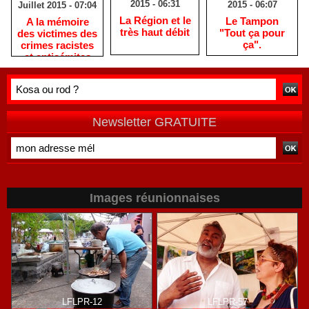
2015 - 06:31
2015 - 06:07
Juillet 2015 - 07:04
La Région et le
Le Tampon
A la mémoire
très haut débit
"Tout ça pour
des victimes des
ça".
crimes racistes
et antisémites
Newsletter GRATUITE
Images réunionnaises
LFLPR-12
LFLPR-57