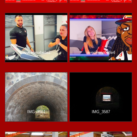
avecRenabelle2
avecRenabelle4
IMG_3561
IMG_3587