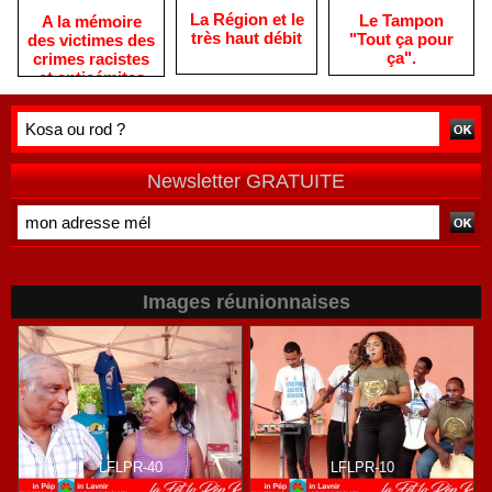
La Région et le
Le Tampon
A la mémoire
très haut débit
"Tout ça pour
des victimes des
ça".
crimes racistes
et antisémites
Newsletter GRATUITE
Images réunionnaises
LFLPR-40
LFLPR-10