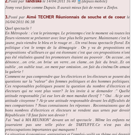
2.
Posté par
Tandiske
le 14/04/2011 16:40
(depuis mobile)
Jismy veut faire comme Dupuis. Il aurait mieux fait de rester a Zinfos.
3.
Posté par
Aimé TECHER Réunionnais de souche et de coeur
le
16/04/2011 06:38
Quel spectacle !
En Métropole : c'est le printemps. Le printemps c'est le moment où toutes les
fleurs viennent se présenter avec leur plus belle parrure. Maintenant c'est le
jaune, puis viendra le bleu et le rouge et ...Un vrai beau spectacle floral. En
politique c'est le temps de la démagogie . On y va de propositions en
propositions -d'ailleurs ce qui est étonnant c'est que ces propositions n'ont
pas été réalisées quand les promoteurs étaient au pouvoir . On accuse...on
dénonce....on crie...on brise un verre...on clame...on fait du bruit...Et on
oublie , on oublie tout...on ment par omission...on fait du cinéma.On amuse
la galerie !
Comment ne pas comprendre que les électrices et les électeurs se posent des
questions sur la "valeur" des femmes politiques et des hommes politiques.
Ces responsables politiques posent la question du nombre d'électrices et
électeurs qui ne vont plus voter? Je les invite à se demander :" Quelle
attitude responsable j'ai eue lors de mon mandat électif ? " Oui . Ai-je une
attitude citoyenne ? Ai-je une attitude responsable devant les difficultés de
mes compatriotes ? Nous connaissons les réponses . Reconnaissons que de
bons nombres d'électrices et électeurs se rendent aux urnes par devoir
Républicain ! Il faut faire son devoir !
J'ai "mal à MA REUNION" devant un tel spectacle . Même les enfants ne
joueraient pas une telle pièce de TARTUFFE.Ce n'est pas des
préoccupations importantes qui manquent !
La situation économique -entreprises et l'emploi- voilà un thème qui devrait