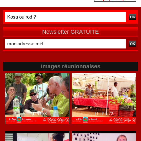
alerte sur la «
remercie les
?
double peine »
habitants après
vécue par
une campagne
Mayotte
de terrain
Newsletter GRATUITE
Images réunionnaises
LFLPR-78
LFLPR-72