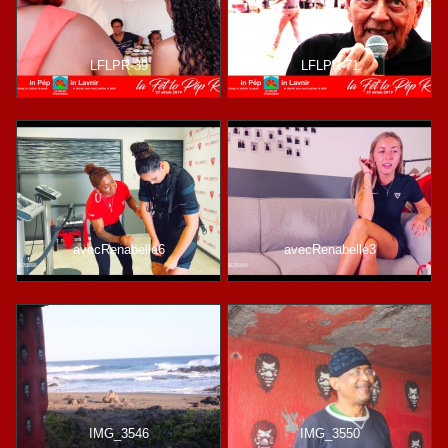
LFLPR-39
LFLPR-71
avecRenabelle6
avecRenabelle3
IMG_3546
IMG_3550