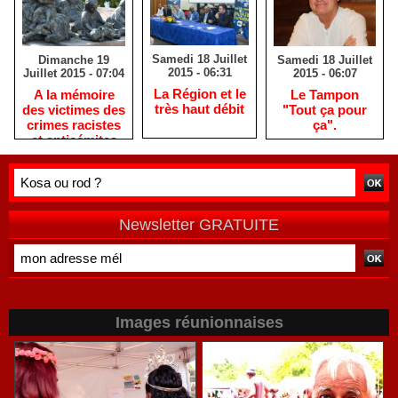
Samedi 18 Juillet
Samedi 18 Juillet
Dimanche 19
2015 - 06:31
2015 - 06:07
Juillet 2015 - 07:04
La Région et le
Le Tampon
A la mémoire
très haut débit
"Tout ça pour
des victimes des
ça".
crimes racistes
et antisémites
Newsletter GRATUITE
Images réunionnaises