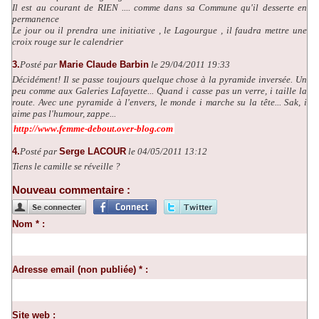
Il est au courant de RIEN .... comme dans sa Commune qu'il desserte en
permanence
Le jour ou il prendra une initiative , le Lagourgue , il faudra mettre une
croix rouge sur le calendrier
3.
Posté par
Marie Claude Barbin
le 29/04/2011 19:33
Décidément! Il se passe toujours quelque chose à la pyramide inversée. Un
peu comme aux Galeries Lafayette... Quand i casse pas un verre, i taille la
route. Avec une pyramide à l'envers, le monde i marche su la tête... Sak, i
aime pas l'humour, zappe...
http://www.femme-debout.over-blog.com
4.
Posté par
Serge LACOUR
le 04/05/2011 13:12
Tiens le camille se réveille ?
Nouveau commentaire :
Nom * :
Adresse email (non publiée) * :
Site web :