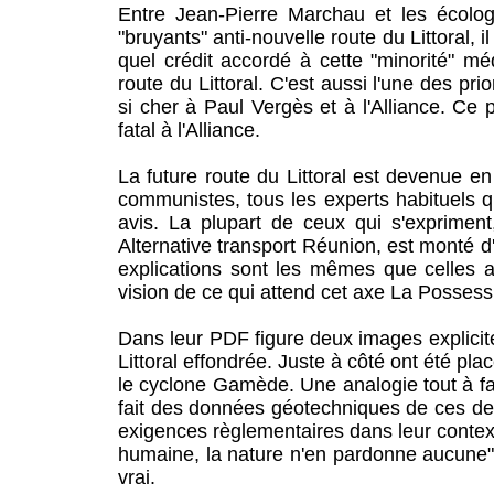
Entre Jean-Pierre Marchau et les écologi
"bruyants" anti-nouvelle route du Littoral,
quel crédit accordé à cette "minorité" médi
route du Littoral. C'est aussi l'une des pr
si cher à Paul Vergès et à l'Alliance. Ce p
fatal à l'Alliance.
La future route du Littoral est devenue en
communistes, tous les experts habituels q
avis. La plupart de ceux qui s'expriment,
Alternative transport Réunion, est monté d'
explications sont les mêmes que celles 
vision de ce qui attend cet axe La Possessio
Dans leur PDF figure deux images explicites
Littoral effondrée. Juste à côté ont été pla
le cyclone Gamède. Une analogie tout à fai
fait des données géotechniques de ces deu
exigences règlementaires dans leur context
humaine, la nature n'en pardonne aucune", a
vrai.