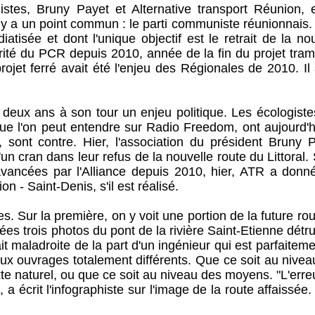
stes, Bruny Payet et Alternative transport Réunion, e
 il y a un point commun : le parti communiste réunionnais.
atisée et dont l'unique objectif est le retrait de la no
iorité du PCR depuis 2010, année de la fin du projet tram
rojet ferré avait été l'enjeu des Régionales de 2010. Il
 deux ans à son tour un enjeu politique. Les écologiste
ue l'on peut entendre sur Radio Freedom, ont aujourd'h
 sont contre. Hier, l'association du président Bruny P
un cran dans leur refus de la nouvelle route du Littoral. 
avancées par l'Alliance depuis 2010, hier, ATR a donn
n - Saint-Denis, s'il est réalisé.
. Sur la première, on y voit une portion de la future ro
cées trois photos du pont de la rivière Saint-Etienne détru
t maladroite de la part d'un ingénieur qui est parfaitem
x ouvrages totalement différents. Que ce soit au nivea
e naturel, ou que ce soit au niveau des moyens. "L'erre
 écrit l'infographiste sur l'image de la route affaissée.