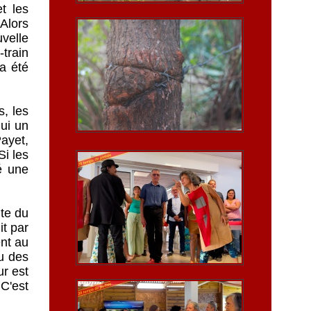
t les
 Alors
uvelle
-train
 a été
s, les
ui un
ayet,
Si les
é une
ute du
it par
ent au
u des
ur est
 C'est