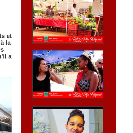
ts et
à la
es
'il a