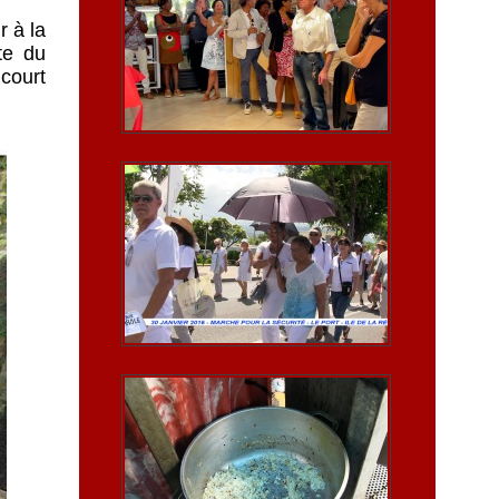
r à la
te du
 court