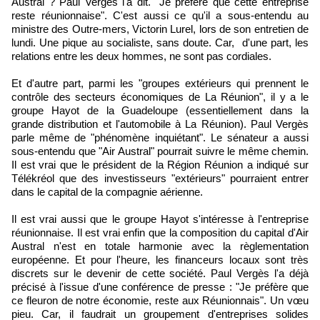
Austral ? Paul Vergès l'a dit. "Je préfère que cette entreprise
reste réunionnaise". C'est aussi ce qu'il a sous-entendu au
ministre des Outre-mers, Victorin Lurel, lors de son entretien de
lundi. Une pique au socialiste, sans doute. Car, d'une part, les
relations entre les deux hommes, ne sont pas cordiales.
Et d'autre part, parmi les "groupes extérieurs qui prennent le
contrôle des secteurs économiques de La Réunion", il y a le
groupe Hayot de la Guadeloupe (essentiellement dans la
grande distribution et l'automobile à La Réunion). Paul Vergès
parle même de "phénomène inquiétant". Le sénateur a aussi
sous-entendu que "Air Austral" pourrait suivre le même chemin.
Il est vrai que le président de la Région Réunion a indiqué sur
Télékréol que des investisseurs "extérieurs" pourraient entrer
dans le capital de la compagnie aérienne.
Il est vrai aussi que le groupe Hayot s'intéresse à l'entreprise
réunionnaise. Il est vrai enfin que la composition du capital d'Air
Austral n'est en totale harmonie avec la règlementation
européenne. Et pour l'heure, les financeurs locaux sont très
discrets sur le devenir de cette société. Paul Vergès l'a déjà
précisé à l'issue d'une conférence de presse : "Je préfère que
ce fleuron de notre économie, reste aux Réunionnais". Un vœu
pieu. Car, il faudrait un groupement d'entreprises solides