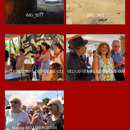
IMG_3577
IMG_3491
VELI-20-TEMPS-DE-POESIE-013
VELI-20-TEMPS-DE-POESIE-009
Marche-BELLON-PORT-04