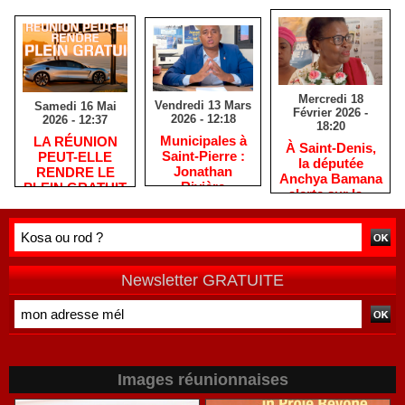
Mercredi 18
Vendredi 13 Mars
Samedi 16 Mai
Février 2026 -
2026 - 12:18
2026 - 12:37
18:20
​Municipales à
​LA RÉUNION
​À Saint-Denis,
Saint-Pierre :
PEUT-ELLE
la députée
Jonathan
RENDRE LE
Anchya Bamana
Rivière
PLEIN GRATUIT
alerte sur la «
remercie les
?
double peine »
habitants après
vécue par
une campagne
Mayotte
de terrain
Newsletter GRATUITE
Images réunionnaises