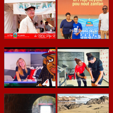
LFLPR-51
PRPNZ-IMG_9020
avecRenabelle4
avecRenabelle6