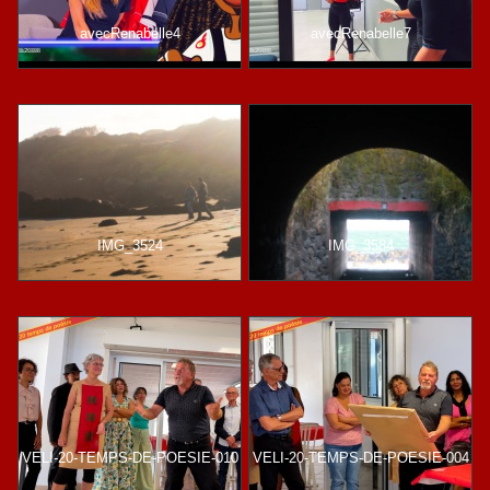
avecRenabelle4
avecRenabelle7
IMG_3524
IMG_3584
VELI-20-TEMPS-DE-POESIE-010
VELI-20-TEMPS-DE-POESIE-004