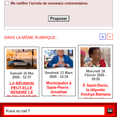
Me notifier l'arrivée de nouveaux commentaires
<
>
DANS LA MÊME RUBRIQUE :
Mercredi 18
Vendredi 13 Mars
Samedi 16 Mai
Février 2026 -
2026 - 12:18
2026 - 12:37
18:20
​Municipales à
​LA RÉUNION
​À Saint-Denis,
Saint-Pierre :
PEUT-ELLE
la députée
Jonathan
RENDRE LE
Anchya Bamana
Rivière
PLEIN GRATUIT
alerte sur la «
remercie les
?
double peine »
habitants après
vécue par
une campagne
Mayotte
de terrain