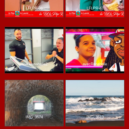
LFLPR-08
LFLPR-47
avecRenabelle2
avecRenabelle
IMG_3574
IMG_3510