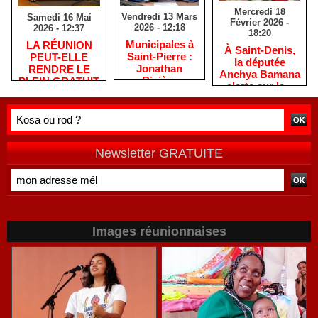
Mercredi 18
Vendredi 13 Mars
Samedi 16 Mai
Février 2026 -
2026 - 12:18
2026 - 12:37
18:20
​Municipales à
​LA RÉUNION
​À Saint-Denis,
Saint-Pierre :
PEUT-ELLE
la députée
Jonathan
RENDRE LE
Anchya Bamana
Rivière
PLEIN GRATUIT
alerte sur la «
remercie les
?
double peine »
habitants après
vécue par
une campagne
Mayotte
de terrain
Newsletter GRATUITE
Images réunionnaises