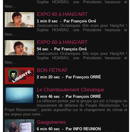
Sophie HOARAU, une Présidente heureuse et
fière…
EXPO 60 à HANG'ART
1 min 0 sec
-
Par François Orré
Jouissances Océaniques 60e expo pour Hang'Art !
Sophie HOARAU, une Présidente heureuse et
fière…
EXPO 60 à HANG'ART
54 sec
-
Par François Orré
Jouissances Océaniques 60e expo pour Hang'Art !
Sophie HOARAU, une Présidente heureuse et
fière…
BON FÉTKAF
2 min 20 sec
-
Par François ORRÉ
Le Chamboulement Climatique
5 min 46 sec
-
Par François ORRÉ
La réflexion portée par le groupe qui est à l'origine du
mouvement de défense du Peuple Réunionnais "Le
Projet Réunionnais", pointe aujourd'hui sur le changement du climat et
les enjeux pour notre...
Gauguineries
6 min 40 sec
-
Par INFO REUNION